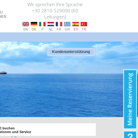
Wir sprechen Ihre Sprache
+30 2810 529000 (60
ZU
Leitungen)
HEN
EN
DE
IT
NL
FR
GR
ES
TR
Kundenunterstützung
NE buchen
ationen und Service