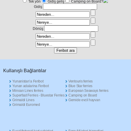
Tek yön
Gidiş geliş
Camping on Board?
Gidiş
Dönüş
Κullanışlı Βağlantılar
Yunanistan’a Feribot
Ventouris ferries
Yunan adalarina Feribot
Blue Star ferries
Minoan Lines ferries
European Seaways ferries
Superfast Ferries - Bluestar Ferries
Camping on Board
Grimaldi Lines
Gemide evcil hayvan
Grimaldi Euromed