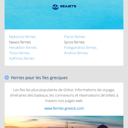
Mykonos ferries
Paros ferries
Naxos ferries
Syros ferries
Heraklion ferries
Folegandros ferries
Tinos ferries
Andros ferries
Kythnos ferries
Ferries pour les îles grecques
Les îles les plus populaires de Grèce. Informations de voyage,
itinéraires des bateaux, les connexions et réservations de billets à
travers nos pages web
www.ferries-greece.com