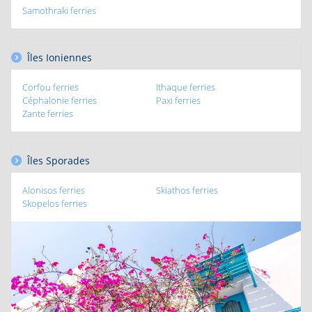
Samothraki ferries
Îles Ioniennes
Corfou ferries
Ithaque ferries
Céphalonie ferries
Paxi ferries
Zante ferries
Îles Sporades
Alonisos ferries
Skiathos ferries
Skopelos ferries