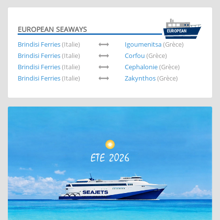
EUROPEAN SEAWAYS
Brindisi Ferries
(Italie)
Igoumenitsa
(Grèce)
Brindisi Ferries
(Italie)
Corfou
(Grèce)
Brindisi Ferries
(Italie)
Cephalonie
(Grèce)
Brindisi Ferries
(Italie)
Zakynthos
(Grèce)