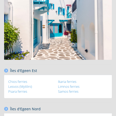
Îles d'Egeen Est
Chios ferries
Ikaria ferries
Lesvos (Mytilini)
Limnos ferries
Psara ferries
Samos ferries
Îles d'Egeen Nord