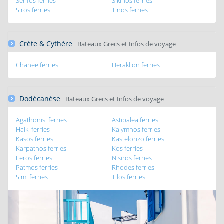
Serifos ferries
Sikinos ferries
Siros ferries
Tinos ferries
Créte & Cythère
Bateaux Grecs et Infos de voyage
Chanee ferries
Heraklion ferries
Dodécanèse
Bateaux Grecs et Infos de voyage
Agathonisi ferries
Astipalea ferries
Halki ferries
Kalymnos ferries
Kasos ferries
Kastelorizo ferries
Karpathos ferries
Kos ferries
Leros ferries
Nisiros ferries
Patmos ferries
Rhodes ferries
Simi ferries
Tilos ferries