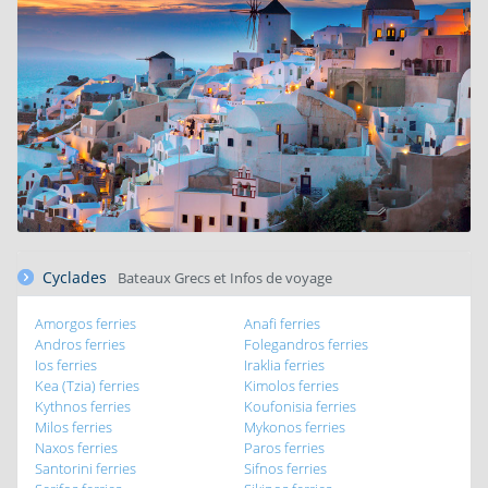
Cyclades
Bateaux Grecs et Infos de voyage
Amorgos ferries
Anafi ferries
Andros ferries
Folegandros ferries
Ios ferries
Iraklia ferries
Kea (Tzia) ferries
Kimolos ferries
Kythnos ferries
Koufonisia ferries
Milos ferries
Mykonos ferries
Naxos ferries
Paros ferries
Santorini ferries
Sifnos ferries