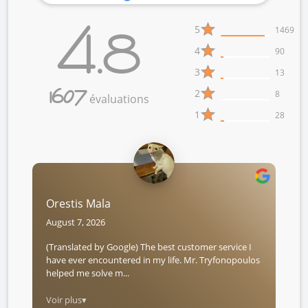
4.8
5
1469
4
90
3
13
1607
2
8
évaluations
1
28
Orestis Mala
August 7, 2026
(Translated by Google) The best customer service I
have ever encountered in my life. Mr. Tryfonopoulos
helped me solve m...
Voir plus▾