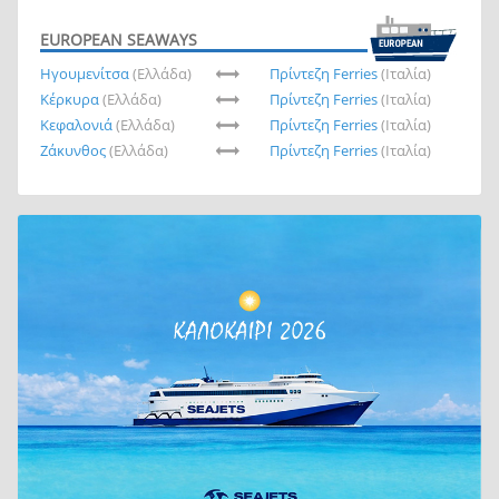
EUROPEAN SEAWAYS
Ηγουμενίτσα
(Ελλάδα)
Πρίντεζη Ferries
(Ιταλία)
Κέρκυρα
(Ελλάδα)
Πρίντεζη Ferries
(Ιταλία)
Κεφαλονιά
(Ελλάδα)
Πρίντεζη Ferries
(Ιταλία)
Ζάκυνθος
(Ελλάδα)
Πρίντεζη Ferries
(Ιταλία)