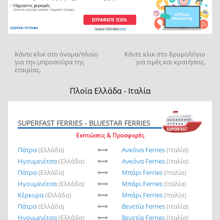
Κάντε κλικ στο όνομα/πλοίο
Κάντε κλικ στο δρομολόγιο
για την μπροσούρα της
για τιμές και κρατήσεις.
εταιρίας.
Πλοία Ελλάδα - Ιταλία
SUPERFAST FERRIES - BLUESTAR FERRIES
Εκπτώσεις & Προσφορές
Πάτρα
(Ελλάδα)
Ανκόνα Ferries
(Ιταλία)
Ηγουμενίτσα
(Ελλάδα)
Ανκόνα Ferries
(Ιταλία)
Πάτρα
(Ελλάδα)
Μπάρι Ferries
(Ιταλία)
Ηγουμενίτσα
(Ελλάδα)
Μπάρι Ferries
(Ιταλία)
Κέρκυρα
(Ελλάδα)
Μπάρι Ferries
(Ιταλία)
Πάτρα
(Ελλάδα)
Βενετία Ferries
(Ιταλία)
Ηγουμενίτσα
(Ελλάδα)
Βενετία Ferries
(Ιταλία)