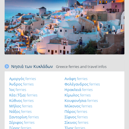
Νησιά των Κυκλάδων
Greece ferries and travel infos
Αμοργός ferries
Ανάφη ferries
Άνδρος ferries
Φολέγανδρος ferries
Ίος ferries
Ηρακλειά ferries
Κέα (Τζια) ferries
Κίμωλος ferries
Κύθνος ferries
Κουφονήσια ferries
Μήλος ferries
Μύκονος ferries
Νάξος ferries
Πάρος ferries
Σαντορίνη ferries
Σίφνος ferries
Σέριφος ferries
Σίκινος ferries
Σύρος ferries
Τίνος ferries