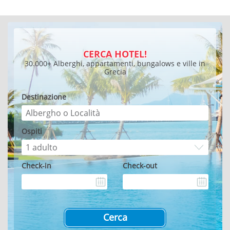
CERCA HOTEL!
30.000+ Alberghi, appartamenti, bungalows e ville in
Grecia
Destinazione
Ospiti
Check-in
Check-out