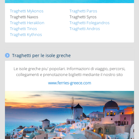
Traghetti Mykonos
Traghetti Paros
Traghetti Naxos
Traghetti Syros
Traghetti Heraklion
Traghetti Folegandros
Traghetti Tinos
Traghetti Andros
Traghetti Kythnos
Traghetti per le isole greche
Le isole greche piu' popolari. Informazioni di viaggio, percorsi,
collegamenti e prenotazione biglietti mediante il nostro sito
www.ferries-greece.com