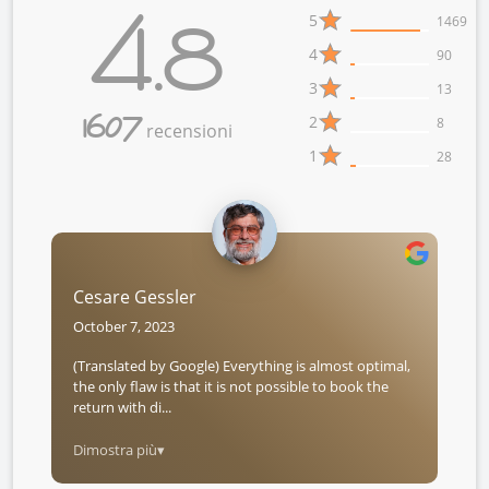
4.8
5
1469
4
90
3
13
1607
2
8
recensioni
1
28
Cesare Gessler
October 7, 2023
(Translated by Google) Everything is almost optimal,
the only flaw is that it is not possible to book the
return with di...
Dimostra più▾