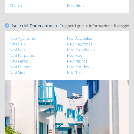
Chania
Heraklion
Isole del Dodecanneso
Traghetti greci e informazioni di viaggio
Navi Agathonisi
Navi Astypalea
Navi Halki
Navi Kalymnos
Navi Kasos
Navi Kastelorizo
Navi Karpathos
Navi Kos
Navi Leros
Navi Nisiros
Navi Patmos
Navi Rhodes
Navi Simi
Navi Tilos