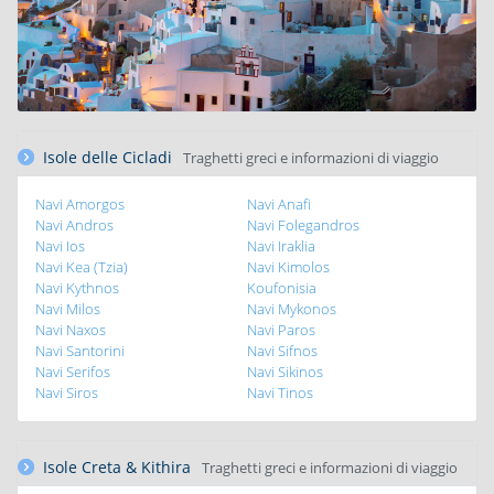
Isole delle Cicladi
Traghetti greci e informazioni di viaggio
Navi Amorgos
Navi Anafi
Navi Andros
Navi Folegandros
Navi Ios
Navi Iraklia
Navi Kea (Tzia)
Navi Kimolos
Navi Kythnos
Koufonisia
Navi Milos
Navi Mykonos
Navi Naxos
Navi Paros
Navi Santorini
Navi Sifnos
Navi Serifos
Navi Sikinos
Navi Siros
Navi Tinos
Isole Creta & Kithira
Traghetti greci e informazioni di viaggio