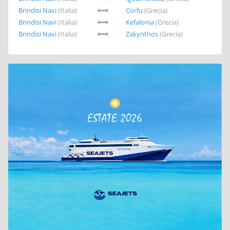
Brindisi Navi
(Italia)
Corfu
(Grecia)
Brindisi Navi
(Italia)
Kefalonia
(Grecia)
Brindisi Navi
(Italia)
Zakynthos
(Grecia)