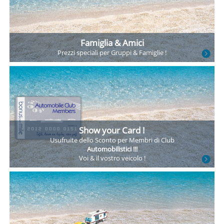
Famiglia & Amici
Prezzi speciali
per Gruppi
& Famiglie !
Show your Card !
Usufruite dello Sconto
per Membri di Club
Automobilistici !!!
Voi & il vostro veicolo !