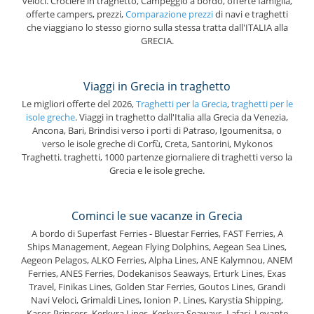
veloci. Crociere in traghetto, Campeggio a bordo, offerte famiglia,
offerte campers, prezzi,
Comparazione prezzi
di navi e traghetti
che viaggiano lo stesso giorno sulla stessa tratta dall'ITALIA alla
GRECIA.
Viaggi in Grecia in traghetto
Le migliori offerte del 2026,
Traghetti per la Grecia
,
traghetti per le
isole greche
. Viaggi in traghetto dall'Italia alla Grecia da Venezia,
Ancona, Bari, Brindisi verso i porti di Patraso, Igoumenitsa, o
verso le isole greche di Corfù, Creta, Santorini, Mykonos
Traghetti. traghetti, 1000 partenze giornaliere di traghetti verso la
Grecia e le isole greche.
Cominci le sue vacanze in Grecia
A bordo di Superfast Ferries - Bluestar Ferries, FAST Ferries, A
Ships Management, Aegean Flying Dolphins, Aegean Sea Lines,
Aegeon Pelagos, ALKO Ferries, Alpha Lines, ANE Kalymnou, ANEM
Ferries, ANES Ferries, Dodekanisos Seaways, Erturk Lines, Exas
Travel, Finikas Lines, Golden Star Ferries, Goutos Lines, Grandi
Navi Veloci, Grimaldi Lines, Ionion P. Lines, Karystia Shipping,
Kasos Princess, Kerkyra Lines, Kerkyra Seaways, Lafasi, Levante