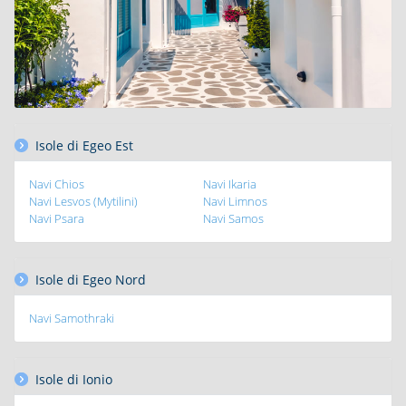
Isole di Egeo Est
Navi Chios
Navi Ikaria
Navi Lesvos (Mytilini)
Navi Limnos
Navi Psara
Navi Samos
Isole di Egeo Nord
Navi Samothraki
Isole di Ionio