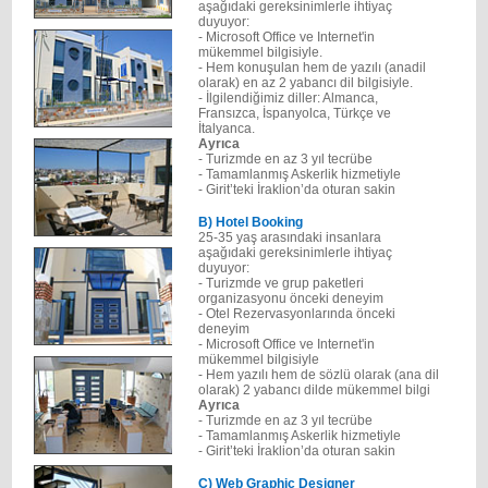
aşağıdaki gereksinimlerle ihtiyaç
duyuyor:
- Microsoft Office ve Internet'in
mükemmel bilgisiyle.
- Hem konuşulan hem de yazılı (anadil
olarak) en az 2 yabancı dil bilgisiyle.
- İlgilendiğimiz diller: Almanca,
Fransızca, İspanyolca, Türkçe ve
İtalyanca.
Ayrıca
- Turizmde en az 3 yıl tecrübe
- Tamamlanmış Askerlik hizmetiyle
- Girit’teki İraklion’da oturan sakin
Β) Hotel Booking
25-35 yaş arasındaki insanlara
aşağıdaki gereksinimlerle ihtiyaç
duyuyor:
- Turizmde ve grup paketleri
organizasyonu önceki deneyim
- Otel Rezervasyonlarında önceki
deneyim
- Microsoft Office ve Internet'in
mükemmel bilgisiyle
- Hem yazılı hem de sözlü olarak (ana dil
olarak) 2 yabancı dilde mükemmel bilgi
Ayrıca
- Turizmde en az 3 yıl tecrübe
- Tamamlanmış Askerlik hizmetiyle
- Girit’teki İraklion’da oturan sakin
C) Web Graphic Designer