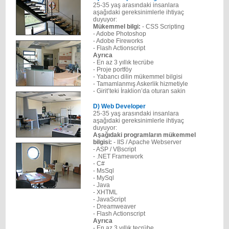
25-35 yaş arasındaki insanlara
aşağıdaki gereksinimlerle ihtiyaç
duyuyor:
Mükemmel bilgi:
- CSS Scripting
- Adobe Photoshop
- Adobe Fireworks
- Flash Actionscript
Ayrıca
- En az 3 yıllık tecrübe
- Proje portföy
- Yabancı dilin mükemmel bilgisi
- Tamamlanmış Askerlik hizmetiyle
- Girit’teki İraklion’da oturan sakin
D) Web Developer
25-35 yaş arasındaki insanlara
aşağıdaki gereksinimlerle ihtiyaç
duyuyor:
Aşağıdaki programların mükemmel
bilgisi:
- IIS / Apache Webserver
- ASP / VBscript
- .NET Framework
- C#
- MsSql
- MySql
- Java
- XHTML
- JavaScript
- Dreamweaver
- Flash Actionscript
Ayrıca
- En az 3 yıllık tecrübe