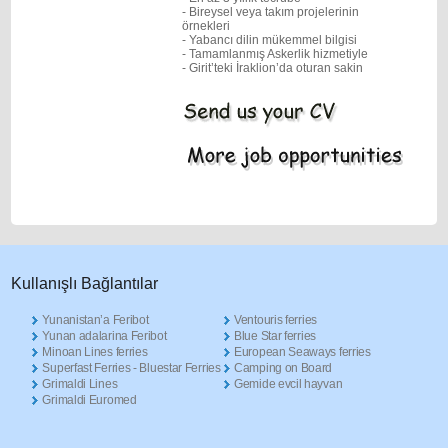
- Bireysel veya takım projelerinin
örnekleri
- Yabancı dilin mükemmel bilgisi
- Tamamlanmış Askerlik hizmetiyle
- Girit’teki İraklion’da oturan sakin
Κullanışlı Βağlantılar
Yunanistan’a Feribot
Ventouris ferries
Yunan adalarina Feribot
Blue Star ferries
Minoan Lines ferries
European Seaways ferries
Superfast Ferries - Bluestar Ferries
Camping on Board
Grimaldi Lines
Gemide evcil hayvan
Grimaldi Euromed