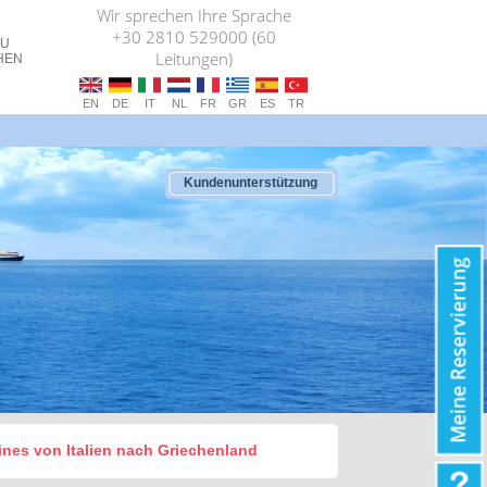
Wir sprechen Ihre Sprache
+30 2810 529000 (60
ZU
Leitungen)
HEN
EN
DE
IT
NL
FR
GR
ES
TR
Kundenunterstützung
ines von Italien nach Griechenland