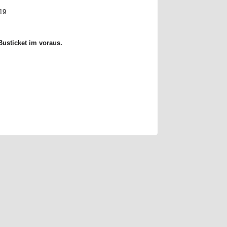
119
 Busticket im voraus.