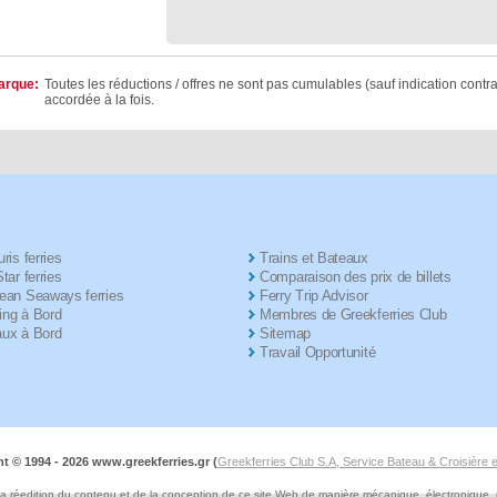
rque:
Toutes les réductions / offres ne sont pas cumulables (sauf indication contra
accordée à la fois.
ris ferries
Trains et Bateaux
tar ferries
Comparaison des prix de billets
ean Seaways ferries
Ferry Trip Advisor
ng à Bord
Membres de Greekferries Club
ux à Bord
Sitemap
Travail Opportunité
t © 1994 -
2026 www.greekferries.gr (
Greekferries Club S.A, Service Bateau & Croisière
a réedition du contenu et de la conception de ce site Web de manière mécanique, électronique, pho