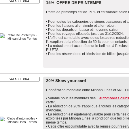
VALABLE 2024
15% OFFRE DE PRINTEMPS
L'offre de printemps est de 15 % et est valable selon 
• Pour toutes les catégories de sièges passagers et 
• Pour les liaisons aller simple et aller-retour.
• Pour les départs en basse et moyenne saison.
• Pour les voyages effectués jusqu'au 31/12/2024.
• L'offre est cumulable avec toutes les autres réduct
l'exception de la réduction de 50 % pour les enfants.
• La réduction est accordée sur le tarif net, à l'exclu
EU ETS.
• Pour les réservations et l'émission de billets jusqu
VALABLE 2024
20% Show your card
Coopération mondiale entre Minoan Lines et ARC E
• Valable pour les membres des
automobiles club
carte".
• La réduction de 20% s'applique à toutes les catégo
d’Ancone.
• La réduction est également valable pour certaines 
exploitées par Minoan Lines, à condition que les bille
même temps.
• Cette offre est cumulable avec la remise pour réser