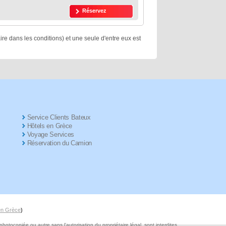
Réservez
ire dans les conditions) et une seule d'entre eux est
Service Clients Bateux
Hôtels en Grèce
Voyage Services
Réservation du Camion
 en Grèce
)
tocopiée ou autre sans l'autorisation du propriétaire légal, sont interdites.