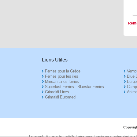
Rema
Liens Utiles
Ferries pour la Grèce
Ventou
Ferries pour les îles
Blue S
Minoan Lines ferries
Europ
Superfast Ferries - Bluestar Ferries
Campi
Grimaldi Lines
Anima
Grimaldi Euromed
Copyrigh
La reproduction exacte, partielle, brève, paraphrasée ou adaptée ainsi que l