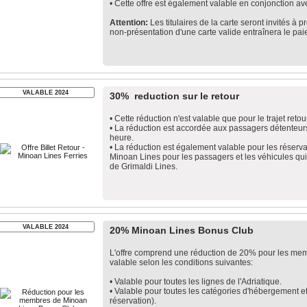
• Cette offre est également valable en conjonction av
Attention:
Les titulaires de la carte seront invités à
non-présentation d'une carte valide entraînera le pai
VALABLE 2024
30% reduction sur le retour
• Cette réduction n'est valable que pour le trajet reto
• La réduction est accordée aux passagers détenteurs 
heure.
• La réduction est également valable pour les réservat
Minoan Lines pour les passagers et les véhicules qui o
de Grimaldi Lines.
VALABLE 2024
20% Minoan Lines Bonus Club
L'offre comprend une réduction de 20% pour les me
valable selon les conditions suivantes:
• Valable pour toutes les lignes de l'Adriatique.
• Valable pour toutes les catégories d'hébergement et
réservation).