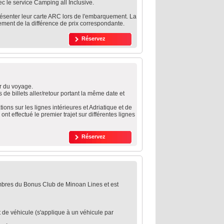
ec le service Camping all Inclusive.
 présenter leur carte ARC lors de l'embarquement. La
ement de la différence de prix correspondante.
Réservez
ur du voyage.
de billets aller/retour portant la même date et
ions sur les lignes intérieures et Adriatique et de
nt effectué le premier trajet sur différentes lignes
Réservez
mbres du Bonus Club de Minoan Lines et est
 de véhicule (s'applique à un véhicule par