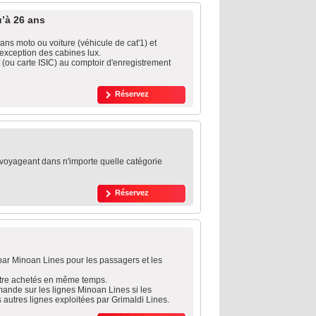
u’à 26 ans
ans moto ou voiture (véhicule de cat'1) et
'exception des cabines lux.
t (ou carte ISIC) au comptoir d'enregistrement
Réservez
, voyageant dans n'importe quelle catégorie
Réservez
 par Minoan Lines pour les passagers et les
 être achetés en même temps.
ande sur les lignes Minoan Lines si les
autres lignes exploitées par Grimaldi Lines.