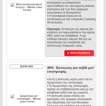
εσωτερικού με απαραίτητη
προϋπόθεση την ταυτόχρονη έκδοση
εισιτηρίων και των δύο γραμμών
(εσωτερικού & εξωτερικού)
• Η προσφορά ισχύει και σε
συνδυασμό με την υπηρεσία Camping
All Inclusive.
Προσοχή:
Οι κάτοχοι της κάρτας θα
κληθούν να παρουσιάσουν την κάρτα
ARC κατά την επιβίβαση. Η μη
επίδειξη έγκυρης κάρτας θα έχει ως
αποτέλεσμα την καταβολή της
αντίστοιχης διαφοράς τιμής.
Κάντε Κράτηση
ΣΕΖΟΝ 2024
30% Έκπτωση για ταξίδι μετ'
επιστροφής
• Αυτή η έκπτωση ισχύει μόνο για το
δρομολόγιο της επιστροφής.
• Το δρομολόγιο της επιστροφής
πρέπει να επιβεβαιώνεται μαζί με την
μετάβαση (aller) και όχι χωριστά.
• Η έκπτωση ισχύει επίσης για
κρατήσεις στις γραμμές εσωτερικού
της Αδριατικής και των Μινωικών
Γραμμών για επιβάτες και οχήματα