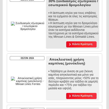
30% Συνδυασμός εξωτερικού /
εσωτερικού δρομολογίου
• Η έκπτωση ισχύει για τους επιβάτες
και τα οχήματα σε όλες τις κατηγορίες
θέσεων.
• Η έκπτωση ισχύει για το δρομολόγιο
εσωτερικού με την Minoan Lines μόνο
όταν τα εισιτήρια εκδίδονται
ταυτόχρονα με τα εισιτήρια εξωτερικού
της Minoan Lines & Grimaldi Lines.
Κάντε Κράτηση
ΣΕΖΟΝ 2024
Αποκλειστική χρήση
καμπίνας (μονόκλινη)
• Ταξιδέψτε με άνεση σε μια 2κλινη
καμπίνα αποκλειστικά και μόνο για
εσάς, πληρώνοντας μόλις +50% για το
δεύτερο κρεβάτι για ταξίδια σε χαμηλή
περίοδο και +75% για ταξίδια την
μεσαία και υψηλή.
Κάντε Κράτηση