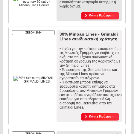
οποιαδήποτε κατηγορία θέσης με ή
χωρίς όχημα.
Κάντε Κράτηση
ΣΕΖΟΝ 2024
30% Minoan Lines - Grimaldi
Lines συνδυαστική κράτηση
• Ισχύει για την κράτηση εσωτερικού με
τις Μινωικές Γραμμές για επιβάτες και
οχήματα που έχουν συνδυαστική
κράτηση σε γραμμή της Αδριατικής με
την Grimaldi Lines.
• Τα εισιτήρια της Grimaldi Lines και
της Minoan Lines πρέπει να
αγοραστούν ταυτόχρονα.
• Η έκπτωση μπορεί επίσης να
εφαρμοστεί κατόπιν αιτήματος στα
δρομολόγια των Μινωικών Γραμμών
εάν οι επιβάτες αγοράζουν ταυτόχρονα
εισιτήριο για οποιαδήποτε άλλη
διαδρομή που εκτελείται από την
Grimaldi Lines.
Κάντε Κράτηση
ΣΕΖΟΝ 2024