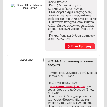
μεσαία περίοδο.
• Για ταξίδια που θα έχουν
ολοκληρωθεί έως 31/12/2024.
• Είναι σωρευτική με όλες τις άλλες
εκπτώσεις της εμπορικής πολιτικής,
εκτός της έκπτωσης 50% για τα παιδιά.
• Η έκπτωση παρέχεται στον καθαρό
ναύλο, εξαιρουμένων των επιναύλων
και του περιβαλλοντικού τέλους EU
ETS.
• Για κρατήσεις και έκδοση εισιτηρίων
μέχρι 15/05/2024.
Κάντε Κράτηση
ΣΕΖΟΝ 2024
20% Μέλη αυτοκινητιστικών
λεσχών
Παγκόσμια συνεργασία μεταξύ Minoan
Lines & ARC Europe
• Ισχύει για τα μέλη των
αυτοκινητιστικών λεσχών
που
συμμετέχουν στο πρόγραμμα “Show
your Card!”.
• Η έκπτωση 20% ισχύει για όλες τις
κατηγορίες θέσεων επιβατών και
οχημάτων στις γραμμές Αδριατικής.
• Η έκπτωση ισχύει και για τις γραμμές