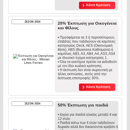
Κάντε Κράτηση
ΣΕΖΟΝ 2024
20% Έκπτωση για Οικογένεια
και Φίλους
• Προσφέρεται σε 3 ή περισσότερους
επιβάτες που ταξιδεύουν σε καμπίνες
κατηγορίας Deck, AES (Οικονομική
θέση), ABS (Business Καθίσματα) ή
καμπίνες AB3, A3, AB4, A4, AS3, AS4
με ιδιωτικό όχημα κατηγορίας 1.
• Όλα τα εισιτήρια πρέπει να εκδοθούν
με τον ίδιο κωδικό κράτησης.
• Η έκπτωση δεν είναι σωρευτική με
άλλες εκπτώσεις, εκτός από την
έκπτωση επιστροφής 30%.
Κάντε Κράτηση
ΣΕΖΟΝ 2024
50% Έκπτωση για παιδιά
• Ισχύει για παιδιά ηλικίας μεταξύ 4 και
12 ετών.
• Παιδιά κάτω των 4 ετών ταξιδεύουν
δωρεάν αλλά δεν δικαιούνται κρεβάτι ή