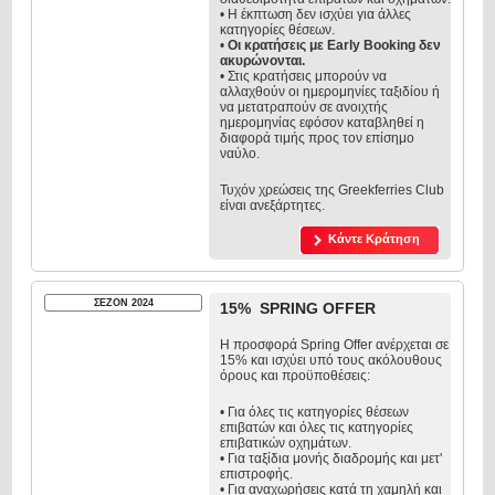
• Η έκπτωση δεν ισχύει για άλλες
κατηγορίες θέσεων.
•
Οι κρατήσεις με Early Booking δεν
ακυρώνονται.
• Στις κρατήσεις μπορούν να
αλλαχθούν οι ημερομηνίες ταξιδίου ή
να μετατραπούν σε ανοιχτής
ημερομηνίας εφόσον καταβληθεί η
διαφορά τιμής προς τον επίσημο
ναύλο.
Τυχόν χρεώσεις της Greekferries Club
είναι ανεξάρτητες.
Κάντε Κράτηση
ΣΕΖΟΝ 2024
15% SPRING OFFER
Η προσφορά Spring Offer ανέρχεται σε
15% και ισχύει υπό τους ακόλουθους
όρους και προϋποθέσεις:
• Για όλες τις κατηγορίες θέσεων
επιβατών και όλες τις κατηγορίες
επιβατικών οχημάτων.
• Για ταξίδια μονής διαδρομής και μετ'
επιστροφής.
• Για αναχωρήσεις κατά τη χαμηλή και