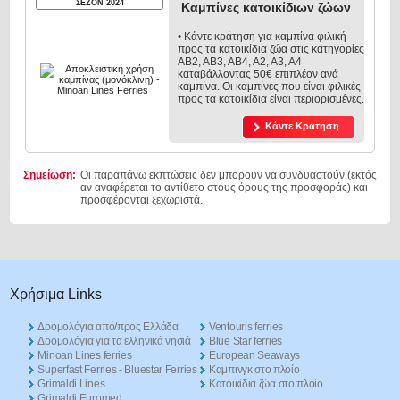
ΣΕΖΟΝ 2024
Καμπίνες κατοικίδιων ζώων
• Κάντε κράτηση για καμπίνα φιλική
προς τα κατοικίδια ζώα στις κατηγορίες
ΑΒ2, ΑΒ3, ΑΒ4, Α2, Α3, Α4
καταβάλλοντας 50€ επιπλέον ανά
καμπίνα. Οι καμπίνες που είναι φιλικές
προς τα κατοικίδια είναι περιορισμένες.
Κάντε Κράτηση
Σημείωση:
Οι παραπάνω εκπτώσεις δεν μπορούν να συνδυαστούν (εκτός
αν αναφέρεται το αντίθετο στους όρους της προσφοράς) και
προσφέρονται ξεχωριστά.
Χρήσιμα Links
Δρομολόγια από/προς Ελλάδα
Ventouris ferries
Δρομολόγια για τα ελληνικά νησιά
Blue Star ferries
Minoan Lines ferries
European Seaways
Superfast Ferries - Bluestar Ferries
Καμπινγκ στο πλοίο
Grimaldi Lines
Kατοικίδια ζώα στο πλοίο
Grimaldi Euromed