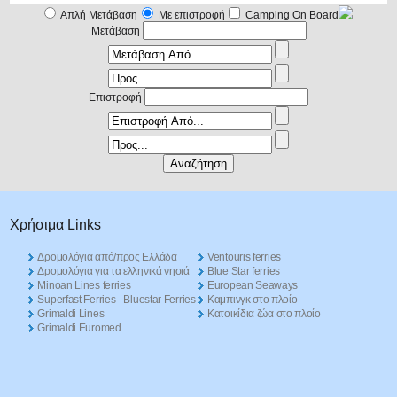
Απλή Μετάβαση
Με επιστροφή
Camping On Board
Μετάβαση
Επιστροφή
Χρήσιμα Links
Δρομολόγια από/προς Ελλάδα
Ventouris ferries
Δρομολόγια για τα ελληνικά νησιά
Blue Star ferries
Minoan Lines ferries
European Seaways
Superfast Ferries - Bluestar Ferries
Καμπινγκ στο πλοίο
Grimaldi Lines
Kατοικίδια ζώα στο πλοίο
Grimaldi Euromed