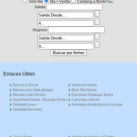
Solo Ida
Ida + Vuelta
Camping a Bordo?
Salida
Regreso
Enlaces Útiles
Barcos a Grecia
Ventouris ferries
Barcos a las islas griegas
Blue Star ferries
Minoan Lines ferries
European Seaways ferries
Superfast Ferries - Bluestar Ferries
Camping a Bordo
Grimaldi Lines
Animales domésticos en la nave
Grimaldi Euromed