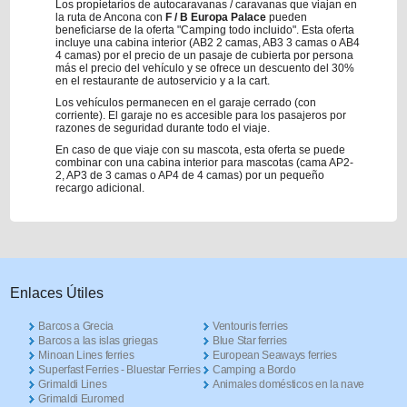
Los propietarios de autocaravanas / caravanas que viajan en
la ruta de Ancona con
F / B Europa Palace
pueden
beneficiarse de la oferta "Camping todo incluido". Esta oferta
incluye una cabina interior (AB2 2 camas, AB3 3 camas o AB4
4 camas) por el precio de un pasaje de cubierta por persona
más el precio del vehículo y se ofrece un descuento del 30%
en el restaurante de autoservicio y a la cart.
Los vehículos permanecen en el garaje cerrado (con
corriente). El garaje no es accesible para los pasajeros por
razones de seguridad durante todo el viaje.
En caso de que viaje con su mascota, esta oferta se puede
combinar con una cabina interior para mascotas (cama AP2-
2, AP3 de 3 camas o AP4 de 4 camas) por un pequeño
recargo adicional.
Enlaces Útiles
Barcos a Grecia
Ventouris ferries
Barcos a las islas griegas
Blue Star ferries
Minoan Lines ferries
European Seaways ferries
Superfast Ferries - Bluestar Ferries
Camping a Bordo
Grimaldi Lines
Animales domésticos en la nave
Grimaldi Euromed