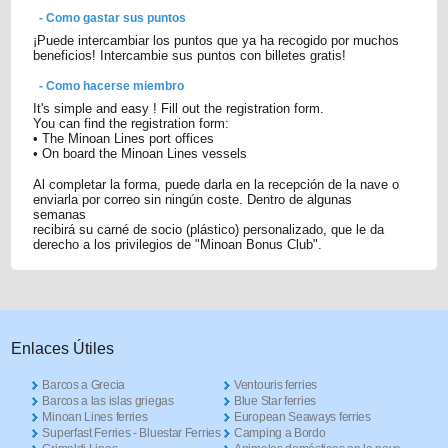
- Como gastar sus puntos
¡Puede intercambiar los puntos que ya ha recogido por muchos
beneficios! Intercambie sus puntos con billetes gratis!
- Como hacerse miembro
It's simple and easy ! Fill out the registration form.
You can find the registration form:
• The Minoan Lines port offices
• On board the Minoan Lines vessels
Al completar la forma, puede darla en la recepción de la nave o
enviarla por correo sin ningún coste. Dentro de algunas
semanas
recibirá su carné de socio (plástico) personalizado, que le da
derecho a los privilegios de "Minoan Bonus Club".
Enlaces Útiles
Barcos a Grecia
Ventouris ferries
Barcos a las islas griegas
Blue Star ferries
Minoan Lines ferries
European Seaways ferries
Superfast Ferries - Bluestar Ferries
Camping a Bordo