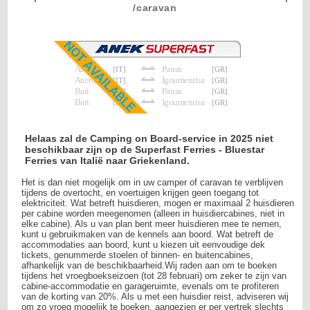
/caravan
Ancona
Patras
[IT]
[GR]
Ancona
Igoumenitsa
[IT]
[GR]
Bari
Patras
[IT]
[GR]
Bari
Igoumenitsa
[IT]
[GR]
Helaas zal de Camping on Board-service in 2025 niet
beschikbaar zijn op de Superfast Ferries - Bluestar
Ferries van Italië naar Griekenland.
Het is dan niet mogelijk om in uw camper of caravan te verblijven
tijdens de overtocht, en voertuigen krijgen geen toegang tot
elektriciteit. Wat betreft huisdieren, mogen er maximaal 2 huisdieren
per cabine worden meegenomen (alleen in huisdiercabines, niet in
elke cabine). Als u van plan bent meer huisdieren mee te nemen,
kunt u gebruikmaken van de kennels aan boord. Wat betreft de
accommodaties aan boord, kunt u kiezen uit eenvoudige dek
tickets, genummerde stoelen of binnen- en buitencabines,
afhankelijk van de beschikbaarheid.Wij raden aan om te boeken
tijdens het vroegboekseizoen (tot 28 februari) om zeker te zijn van
cabine-accommodatie en garageruimte, evenals om te profiteren
van de korting van 20%. Als u met een huisdier reist, adviseren wij
om zo vroeg mogelijk te boeken, aangezien er per vertrek slechts