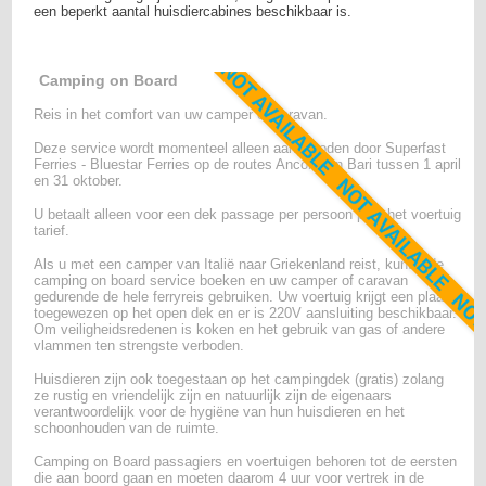
een beperkt aantal huisdiercabines beschikbaar is.
Camping on Board
Reis in het comfort van uw camper of caravan.
Deze service wordt momenteel alleen aangeboden door Superfast
Ferries - Bluestar Ferries op de routes Ancona en Bari tussen 1 april
en 31 oktober.
U betaalt alleen voor een dek passage per persoon plus het voertuig
tarief.
Als u met een camper van Italië naar Griekenland reist, kunt u de
camping on board service boeken en uw camper of caravan
gedurende de hele ferryreis gebruiken. Uw voertuig krijgt een plaats
toegewezen op het open dek en er is 220V aansluiting beschikbaar.
Om veiligheidsredenen is koken en het gebruik van gas of andere
vlammen ten strengste verboden.
Huisdieren zijn ook toegestaan op het campingdek (gratis) zolang
ze rustig en vriendelijk zijn en natuurlijk zijn de eigenaars
verantwoordelijk voor de hygiëne van hun huisdieren en het
schoonhouden van de ruimte.
Camping on Board passagiers en voertuigen behoren tot de eersten
die aan boord gaan en moeten daarom 4 uur voor vertrek in de