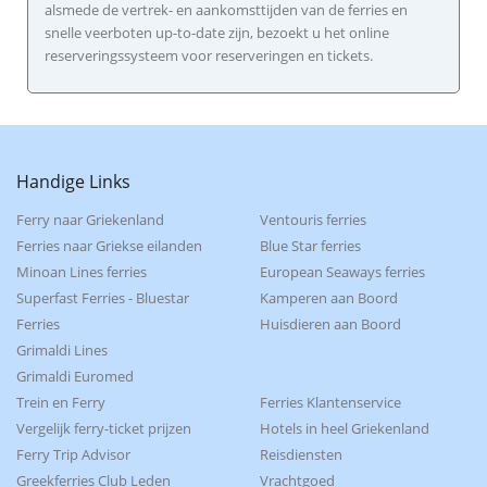
alsmede de vertrek- en aankomsttijden van de ferries en
snelle veerboten up-to-date zijn, bezoekt u het online
reserveringssysteem voor reserveringen en tickets.
Handige Links
Ferry naar Griekenland
Ventouris ferries
Ferries naar Griekse eilanden
Blue Star ferries
Minoan Lines ferries
European Seaways ferries
Superfast Ferries - Bluestar
Kamperen aan Boord
Ferries
Huisdieren aan Boord
Grimaldi Lines
Grimaldi Euromed
Trein en Ferry
Ferries Klantenservice
Vergelijk ferry-ticket prijzen
Hotels in heel Griekenland
Ferry Trip Advisor
Reisdiensten
Greekferries Club Leden
Vrachtgoed