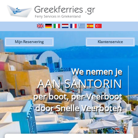
Ferry Services in Griekenland
Mijn Reservering
Klantenservice
We nemen je
AAN SANTORIN
per boot, per Veerboot
door Snelle Veerboten