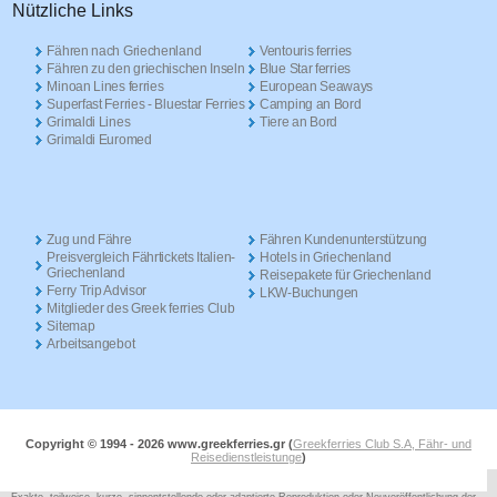
Nützliche Links
Fähren nach Griechenland
Ventouris ferries
Fähren zu den griechischen Inseln
Blue Star ferries
Minoan Lines ferries
European Seaways
Superfast Ferries - Bluestar Ferries
Camping an Bord
Grimaldi Lines
Tiere an Bord
Grimaldi Euromed
Zug und Fähre
Fähren Kundenunterstützung
Preisvergleich Fährtickets Italien-
Hotels in Griechenland
Griechenland
Reisepakete für Griechenland
Ferry Trip Advisor
LKW-Buchungen
Mitglieder des Greek ferries Club
Sitemap
Arbeitsangebot
Copyright © 1994 -
2026 www.greekferries.gr (
Greekferries Club S.A, Fähr- und
Reisedienstleistunge
)