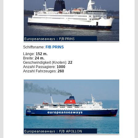
Schiffsname:
F/B PRINS
Länge:
152 m.
Breite:
24 m.
Geschwindigkeit (Knoten):
22
Anzahl Passagiere:
1000
Anzahl Fahrzeuges:
260