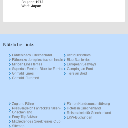
Baujahr:
1972
Werft:
Japan
Nützliche Links
Fähren nach Griechenland
Ventouris ferries
Fähren zu den griechischen Inseln
Blue Star ferries
Minoan Lines ferries
European Seaways
Superfast Ferries - Bluestar Ferries
Camping an Bord
Grimaldi Lines
Tiere an Bord
Grimaldi Euromed
Zug und Fähre
Fähren Kundenunterstützung
Preisvergleich Fährtickets Italien-
Hotels in Griechenland
Griechenland
Reisepakete für Griechenland
Ferry Trip Advisor
LKW-Buchungen
Mitglieder des Greek ferries Club
Sitemap