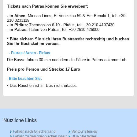
Tickets nach Patras können Sie erwerben*:
- in Athen:
Minoan Lines, El.Venizelou 59 & Em.Benaki 1, tel: +30-
210 3233119
- in Piräus:
Thermopilon 6-10 - Piräus, tel: +30-210 4197430
- in Patras:
Hafen von Patras, tel: +30-2610 426000
* Bitte sichern Sie sich Ihren Bustransfer rechtzeitig und buchen
Sie Ihr Busticket im voraus.
- Patras / Athen - Piräus
Die Busse fahren 30 min nachdem die Fähre in Patras ankommt ab.
Preis pro Person und Strecke: 17 Euro
Bitte beachten Sie:
• Das Rauchen ist im Bus nicht erlaubt.
Nützliche Links
Fähren nach Griechenland
Ventouris ferries
Fähren zu den griechischen Inseln
Blue Star ferries