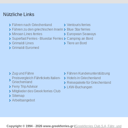
Nützliche Links
Fähren nach Griechenland
Ventouris ferries
Fähren zu den griechischen Inseln
Blue Star ferries
Minoan Lines ferries
European Seaways
Superfast Ferries - Bluestar Ferries
Camping an Bord
Grimaldi Lines
Tiere an Bord
Grimaldi Euromed
Zug und Fähre
Fähren Kundenunterstützung
Preisvergleich Fährtickets Italien-
Hotels in Griechenland
Griechenland
Reisepakete für Griechenland
Ferry Trip Advisor
LKW-Buchungen
Mitglieder des Greek ferries Club
Sitemap
Arbeitsangebot
Copyright © 1994 -
2026 www.greekferries.gr (
Greekferries Club S.A, Fähr- und