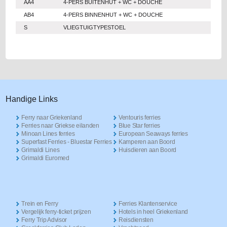
AA4
4-PERS BUITENHUT + WC + DOUCHE
AB4
4-PERS BINNENHUT + WC + DOUCHE
S
VLIEGTUIGTYPESTOEL
Handige Links
Ferry naar Griekenland
Ventouris ferries
Ferries naar Griekse eilanden
Blue Star ferries
Minoan Lines ferries
European Seaways ferries
Superfast Ferries - Bluestar Ferries
Kamperen aan Boord
Grimaldi Lines
Huisdieren aan Boord
Grimaldi Euromed
Trein en Ferry
Ferries Klantenservice
Vergelijk ferry-ticket prijzen
Hotels in heel Griekenland
Ferry Trip Advisor
Reisdiensten