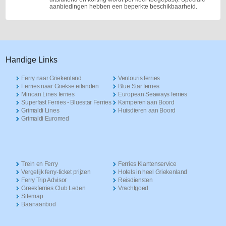
aanbiedingen hebben een beperkte beschikbaarheid.
Handige Links
Ferry naar Griekenland
Ventouris ferries
Ferries naar Griekse eilanden
Blue Star ferries
Minoan Lines ferries
European Seaways ferries
Superfast Ferries - Bluestar Ferries
Kamperen aan Boord
Grimaldi Lines
Huisdieren aan Boord
Grimaldi Euromed
Trein en Ferry
Ferries Klantenservice
Vergelijk ferry-ticket prijzen
Hotels in heel Griekenland
Ferry Trip Advisor
Reisdiensten
Greekferries Club Leden
Vrachtgoed
Sitemap
Baanaanbod