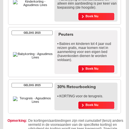
alleen één aanbieding is per keer van
toepassing (de hoogste).
Boek Nu
GELDIG 2015
Peuters
• Babies en kinderen tot 4 jaar oud
reizen gratis, maar komen niet in
aanmerking voor een eigen bed
(havenkosten dienen te worden
voldaan).
Boek Nu
GELDIG 2015
30% Retourboeking
• KORTING voor de terugreis.
Boek Nu
Opmerking:
De kortingen/aanbiedingen zijn niet cumulatief (tenzij anders
vermeld in de voorwaarden van de specifieke korting) en
uitsluitend én korting wordt per keer toegepast). Speciale