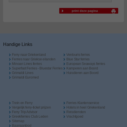
print deze pagina
Handige Links
Ferry naar Griekenland
Ventouris ferries
Ferries naar Griekse eilanden
Blue Star ferries
Minoan Lines ferries
European Seaways ferries
Superfast Ferries - Bluestar Ferries
Kamperen aan Boord
Grimaldi Lines
Huisdieren aan Boord
Grimaldi Euromed
Trein en Ferry
Ferries Klantenservice
Vergelijk ferry-ticket prijzen
Hotels in heel Griekenland
Ferry Trip Advisor
Reisdiensten
Greekferries Club Leden
Vrachtgoed
Sitemap
Baanaanbod