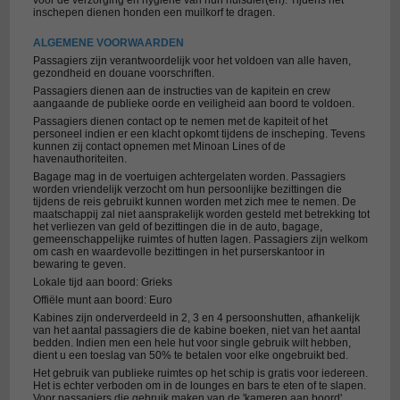
voor de verzorging en hygiene van hun huisdier(en). Tijdens het
inschepen dienen honden een muilkorf te dragen.
ALGEMENE VOORWAARDEN
Passagiers zijn verantwoordelijk voor het voldoen van alle haven,
gezondheid en douane voorschriften.
Passagiers dienen aan de instructies van de kapitein en crew
aangaande de publieke oorde en veiligheid aan boord te voldoen.
Passagiers dienen contact op te nemen met de kapiteit of het
personeel indien er een klacht opkomt tijdens de inscheping. Tevens
kunnen zij contact opnemen met Minoan Lines of de
havenauthoriteiten.
Bagage mag in de voertuigen achtergelaten worden. Passagiers
worden vriendelijk verzocht om hun persoonlijke bezittingen die
tijdens de reis gebruikt kunnen worden met zich mee te nemen. De
maatschappij zal niet aansprakelijk worden gesteld met betrekking tot
het verliezen van geld of bezittingen die in de auto, bagage,
gemeenschappelijke ruimtes of hutten lagen. Passagiers zijn welkom
om cash en waardevolle bezittingen in het purserskantoor in
bewaring te geven.
Lokale tijd aan boord: Grieks
Offiële munt aan boord: Euro
Kabines zijn onderverdeeld in 2, 3 en 4 persoonshutten, afhankelijk
van het aantal passagiers die de kabine boeken, niet van het aantal
bedden. Indien men een hele hut voor single gebruik wilt hebben,
dient u een toeslag van 50% te betalen voor elke ongebruikt bed.
Het gebruik van publieke ruimtes op het schip is gratis voor iedereen.
Het is echter verboden om in de lounges en bars te eten of te slapen.
Voor passagiers die gebruik maken van de 'kameren aan boord'