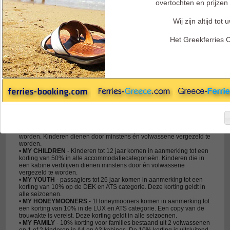
overtochten en prijzen 
Wij zijn altijd tot 
Endeavor Ferries - Termen & Voorwaarden
Het Greekferries 
ALGEMENE VOORWAARDEN EN
INFORMATIE VOOR PASSAGIERS DIE REIZEN
MET ENDEAVOR LINES
TARIEVEN & KORTINGEN
De tarieven bevatten de overtocht in de geselecteerde accommodatie
alsmede alle havenkosten. Maaltijden en drankjes zijn niet
inbegrepen. De terugreiskorting is reeds in de prijzenlijst verwerkt.
Kortingen en Speciale Aanbiedingen:
•
MY INFANT
- Kinderen tot 4 jaar oud reizen gratis per DEK ticket. Er
dient echter een gratis ticket voor het inschepen uitgegeven te
worden. Kinderen dienen door minstens én volwassene vergezeld te
worden.
•
MY CHILDREN
- Kinderen tot 12 jaar komen in aanmerking tot een
korting van 50% in alle accommodatiecategorieën. Kinderen die in
een kabine verblijven dienen minstens door én volwassene
vergezeld te worden.
•
MY YOUTH
- passagiers tot 26 jaar komen in aanmerking tot een
korting van 10% op de DEK en ATS categorie. Deze korting geldt in
alle seizoenen.
•
MY HONEYMOONERS
- 1Honeymooners komen in aanmerking tot
een korting van 10% in de LUX en ATS categorie. Een copy van de
trouwakte is vereist. Deze korting geldt in alle seizoenen.
•
MY FAMILY
- 10% korting voor families bestaand uit 2 volwassenen