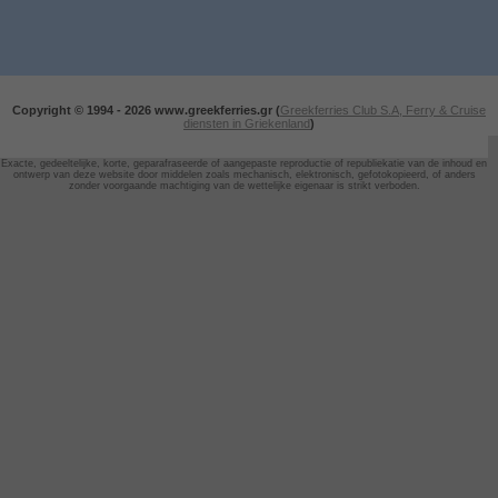
Copyright © 1994 -
2026 www.greekferries.gr (
Greekferries Club S.A, Ferry & Cruise
diensten in Griekenland
)
Exacte, gedeeltelijke, korte, geparafraseerde of aangepaste reproductie of republiekatie van de inhoud en
ontwerp van deze website door
middelen zoals mechanisch, elektronisch, gefotokopieerd, of anders
zonder voorgaande machtiging van de wettelijke eigenaar is strikt verboden.