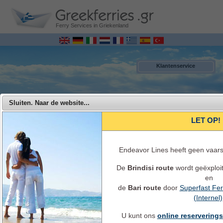
Ferry Services in Griekenland
Klantenservice
Sluiten. Naar de website...
LET OP!
Endeavor Lines heeft geen vaar
De
Brindisi route
wordt geëxploi
en
MENU
de
Bari route
door
Superfast Fer
(Internel)
Endeavor Ferries - Reis vanaf Italië naar Griekenland met Endeavor
Lines
U kunt ons
online reservering