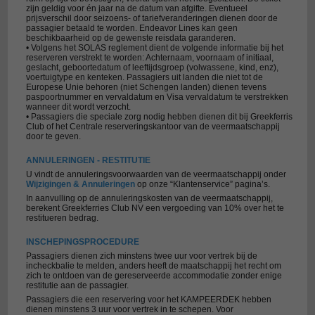
zijn geldig voor én jaar na de datum van afgifte. Eventueel
prijsverschil door seizoens- of tariefveranderingen dienen door de
passagier betaald te worden. Endeavor Lines kan geen
beschikbaarheid op de gewenste reisdata garanderen.
• Volgens het SOLAS reglement dient de volgende informatie bij het
reserveren verstrekt te worden: Achternaam, voornaam of initiaal,
geslacht, geboortedatum of leeftijdsgroep (volwassene, kind, enz),
voertuigtype en kenteken. Passagiers uit landen die niet tot de
Europese Unie behoren (niet Schengen landen) dienen tevens
paspoortnummer en vervaldatum en Visa vervaldatum te verstrekken
wanneer dit wordt verzocht.
• Passagiers die speciale zorg nodig hebben dienen dit bij Greekferris
Club of het Centrale reserveringskantoor van de veermaatschappij
door te geven.
ANNULERINGEN - RESTITUTIE
U vindt de annuleringsvoorwaarden van de veermaatschappij onder
Wijzigingen & Annuleringen
op onze “Klantenservice” pagina’s.
In aanvulling op de annuleringskosten van de veermaatschappij,
berekent Greekferries Club NV een vergoeding van 10% over het te
restitueren bedrag.
INSCHEPINGSPROCEDURE
Passagiers dienen zich minstens twee uur voor vertrek bij de
incheckbalie te melden, anders heeft de maatschappij het recht om
zich te ontdoen van de gereserveerde accommodatie zonder enige
restitutie aan de passagier.
Passagiers die een reservering voor het KAMPEERDEK hebben
dienen minstens 3 uur voor vertrek in te schepen. Voor