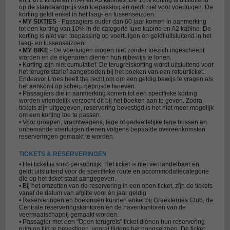
en 1 of 2 kinderen in A4 en A3 kabines. De 10% korting is uitsluitend
op de standaardprijs van toepassing en geldt niet voor voertuigen. De
korting geldt enkel in het laag- en tussenseizoen.
•
MY SIXTIES
- Passagiers ouder dan 60 jaar komen in aanmerking
tot een korting van 10% in de categorie luxe kabine en A2 kabine. De
korting is niet van toepassing op voertuigen en geldt uitsluitend in het
laag- en tussenseizoen.
•
MY BIKE
- De voertuigen mogen niet zonder toezich ingescheept
worden en de eigenaren dienen hun rijbewijs te tonen.
• Korting zijn niet cumulatief. De terugreiskorting wordt uitsluitend voor
het terugreistarief aangeboden bij het boeken van een retourticket.
Endeavor Lines heeft the recht om om een geldig bewijs te vragen als
het aankomt op scherp geprijsde tarieven.
• Passagiers die in aanmerking komen tot een specifieke korting
worden vriendelijk verzocht dit bij het boeken aan te geven. Zodra
tickets zijn uitgegeven, reservering bevestigd is het niet meer mogelijk
om een korting toe te passen.
• Voor groepen, vrachtwagens, lege of gedeeltelijke lege bussen en
onbemande voertuigen dienen volgens bepaalde overeenkomsten
reserveringen gemaakt te worden.
TICKETS & RESERVERINGEN
• Het ticket is strikt persoonlijk. Het ticket is niet verhandelbaar en
geldt uitsluitend voor de specifieke route en accommodatiecategorie
die op het ticket staat aangegeven.
• Bij het omzetten van de reservering in een open ticket, zijn de tickets
vanaf de datum van afgifte voor én jaar geldig.
• Reserveringen en boekingen kunnen enkel bij Greekferries Club, de
Centrale reserveringskantoren en de havenkantoren van de
veermaatschappij gemaakt worden.
• Passagier met een "Open terugreis" ticket dienen hun reservering
ruim op tijd te bevestigen, vooral tijdens het hoogseizoen. De ticket