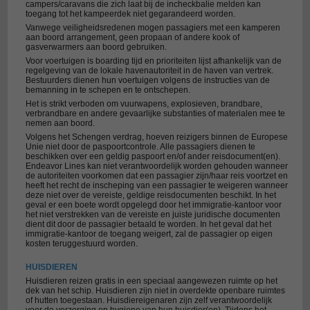
campers/caravans die zich laat bij de incheckbalie melden kan
toegang tot het kampeerdek niet gegarandeerd worden.
Vanwege veiligheidsredenen mogen passagiers met een kamperen
aan boord arrangement, geen propaan of andere kook of
gasverwarmers aan boord gebruiken.
Voor voertuigen is boarding tijd en prioriteiten lijst afhankelijk van de
regelgeving van de lokale havenautoriteit in de haven van vertrek.
Bestuurders dienen hun voertuigen volgens de instructies van de
bemanning in te schepen en te ontschepen.
Het is strikt verboden om vuurwapens, explosieven, brandbare,
verbrandbare en andere gevaarlijke substanties of materialen mee te
nemen aan boord.
Volgens het Schengen verdrag, hoeven reizigers binnen de Europese
Unie niet door de paspoortcontrole. Alle passagiers dienen te
beschikken over een geldig paspoort en/of ander reisdocument(en).
Endeavor Lines kan niet verantwoordelijk worden gehouden wanneer
de autoriteiten voorkomen dat een passagier zijn/haar reis voortzet en
heeft het recht de inscheping van een passagier te weigeren wanneer
deze niet over de vereiste, geldige reisdocumenten beschikt. In het
geval er een boete wordt opgelegd door het immigratie-kantoor voor
het niet verstrekken van de vereiste en juiste juridische documenten
dient dit door de passagier betaald te worden. In het geval dat het
immigratie-kantoor de toegang weigert, zal de passagier op eigen
kosten teruggestuurd worden.
HUISDIEREN
Huisdieren reizen gratis in een speciaal aangewezen ruimte op het
dek van het schip. Huisdieren zijn niet in overdekte openbare ruimtes
of hutten toegestaan. Huisdiereigenaren zijn zelf verantwoordelijk