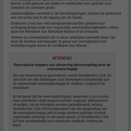
dienst, is het gebruik van water en elektriciteit voor gebruik voor
campers en caravans gratis.
Aankomsttijden vermeldt in de dienstregelingen, duiden de aankomst
van het schip aan in de ingang van de haven.
Endeavor Lines kan niet aansprakelijk worden gesteld voor
vertraging tengevolge van ongunstige weeromstandigheden, orders
door het Ministerie van Merchant Marine of uit onmacht.
Termen en voorwaarden die in deze catalogue vermeldt staan zijn
door de Griekse wet bepaald. In geval van onenigheid is het
rechtsbevoegde forum de rechtbank van Athene.
ATTENTIE!
Onverwacht stoppen van uitvoering dienstregeling door de
veermaatschappij
Om uw reservering te garanderen, wordt Greekferries Club SA
verzocht om alle betalingen voor boekingen onmiddellijk aan
de uitvoerende veermaatschappij te voldoen, ongeacht de
reisdatum.
In het geval dat de veermaatschappij, waarmee u zou reizen,
haar activiteiten stopt wegens schuld, ongeval, faillissement
of anders, zal de ticketprijs worden gerestitueerd, zolang
Greekferries Club SA het equivalent van de vergoeding van
de veermaatschappij zelf of enige andere publieke of privé
organisatie ontvangt. In elk ander geval, is Greekferries Club
SA niet aansprakelijk voor eventuele restitutie richting de
klant.