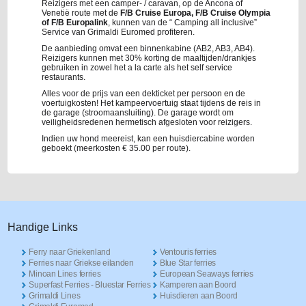
Reizigers met een camper- / caravan, op de Ancona of
Venetië route met de
F/B Cruise Europa, F/B Cruise Olympia
of F/B Europalink
, kunnen van de “ Camping all inclusive”
Service van Grimaldi Euromed profiteren.
De aanbieding omvat een binnenkabine (AB2, AB3, AB4).
Reizigers kunnen met 30% korting de maaltijden/drankjes
gebruiken in zowel het a la carte als het self service
restaurants.
Alles voor de prijs van een dekticket per persoon en de
voertuigkosten! Het kampeervoertuig staat tijdens de reis in
de garage (stroomaansluiting). De garage wordt om
veiligheidsredenen hermetisch afgesloten voor reizigers.
Indien uw hond meereist, kan een huisdiercabine worden
geboekt (meerkosten € 35.00 per route).
Handige Links
Ferry naar Griekenland
Ventouris ferries
Ferries naar Griekse eilanden
Blue Star ferries
Minoan Lines ferries
European Seaways ferries
Superfast Ferries - Bluestar Ferries
Kamperen aan Boord
Grimaldi Lines
Huisdieren aan Boord