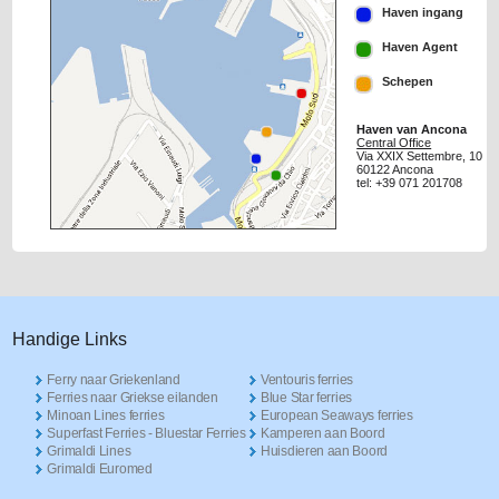
Haven ingang
Haven Agent
Schepen
Haven van Ancona
Central Office
Via XXIX Settembre, 10
60122 Ancona
tel: +39 071 201708
Handige Links
Ferry naar Griekenland
Ventouris ferries
Ferries naar Griekse eilanden
Blue Star ferries
Minoan Lines ferries
European Seaways ferries
Superfast Ferries - Bluestar Ferries
Kamperen aan Boord
Grimaldi Lines
Huisdieren aan Boord
Grimaldi Euromed