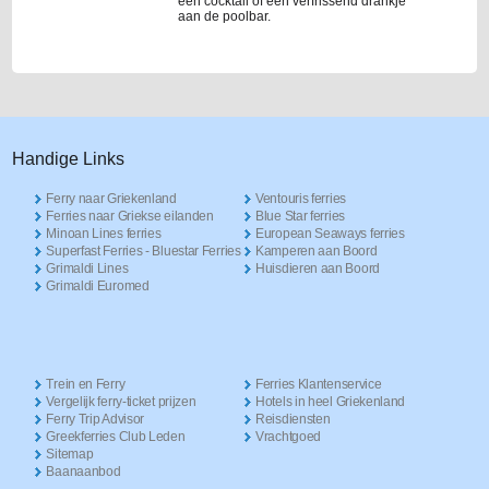
een cocktail of een verfrissend drankje
aan de poolbar.
Handige Links
Ferry naar Griekenland
Ventouris ferries
Ferries naar Griekse eilanden
Blue Star ferries
Minoan Lines ferries
European Seaways ferries
Superfast Ferries - Bluestar Ferries
Kamperen aan Boord
Grimaldi Lines
Huisdieren aan Boord
Grimaldi Euromed
Trein en Ferry
Ferries Klantenservice
Vergelijk ferry-ticket prijzen
Hotels in heel Griekenland
Ferry Trip Advisor
Reisdiensten
Greekferries Club Leden
Vrachtgoed
Sitemap
Baanaanbod