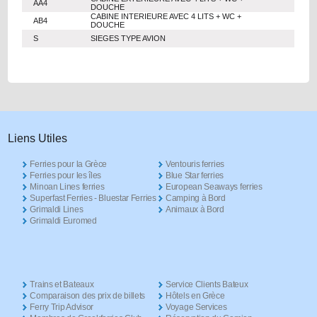
AA4
DOUCHE
CABINE INTERIEURE AVEC 4 LITS + WC +
AB4
DOUCHE
S
SIEGES TYPE AVION
Liens Utiles
Ferries pour la Grèce
Ventouris ferries
Ferries pour les îles
Blue Star ferries
Minoan Lines ferries
European Seaways ferries
Superfast Ferries - Bluestar Ferries
Camping à Bord
Grimaldi Lines
Animaux à Bord
Grimaldi Euromed
Trains et Bateaux
Service Clients Bateux
Comparaison des prix de billets
Hôtels en Grèce
Ferry Trip Advisor
Voyage Services