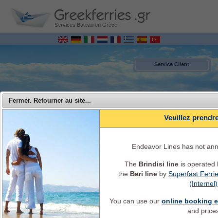
Services Bateau en Grèce
Service Client
Fermer. Retourner au site...
Veuillez prendr
Endeavor Lines has not an
The
Brindisi line
is operated
the
Bari line
by
Superfast Ferri
MENU
(Internel)
You can use our
online booking 
Endeavor Ferries - Voyagez d'Italie en Grèce avec Endeavor Lines
and price