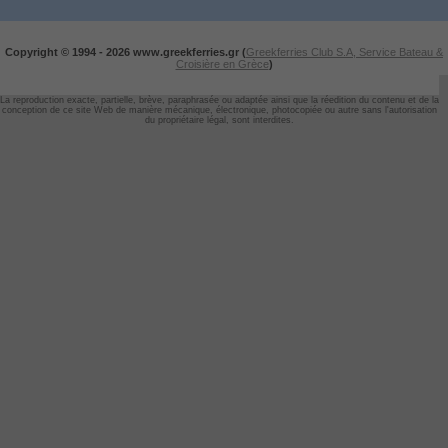
Copyright © 1994 -
2026 www.greekferries.gr (
Greekferries Club S.A, Service Bateau &
Croisière en Grèce
)
La reproduction exacte, partielle, brève, paraphrasée ou adaptée ainsi que la réedition du contenu et de la
conception de ce site Web de manière mécanique, électronique, photocopiée ou autre sans l'autorisation
du propriétaire légal, sont interdites.