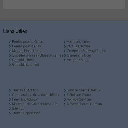
Liens Utiles
Ferries pour la Grèce
Ventouris ferries
Ferries pour les îles
Blue Star ferries
Minoan Lines ferries
European Seaways ferries
Superfast Ferries - Bluestar Ferries
Camping à Bord
Grimaldi Lines
Animaux à Bord
Grimaldi Euromed
Trains et Bateaux
Service Clients Bateux
Comparaison des prix de billets
Hôtels en Grèce
Ferry Trip Advisor
Voyage Services
Membres de Greekferries Club
Réservation du Camion
Sitemap
Travail Opportunité