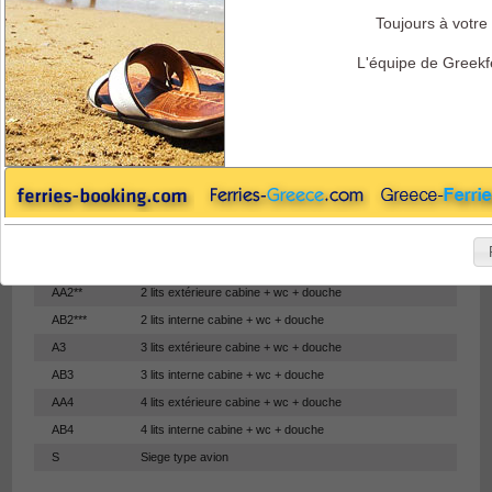
Toujours à votre 
Endeavor Ferries - Logement
L'équipe de Greekf
Logement à Bord
CLASS
DESCRIPTION
LUX*
2 lits extérieure cabine + wc + douche
AA2**
2 lits extérieure cabine + wc + douche
AB2***
2 lits interne cabine + wc + douche
A3
3 lits extérieure cabine + wc + douche
AB3
3 lits interne cabine + wc + douche
AA4
4 lits extérieure cabine + wc + douche
AB4
4 lits interne cabine + wc + douche
S
Siege type avion