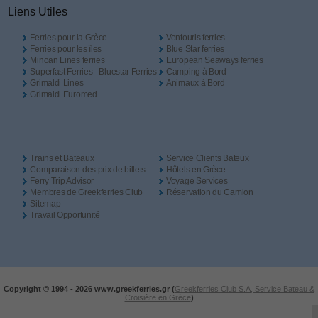
Liens Utiles
Ferries pour la Grèce
Ventouris ferries
Ferries pour les îles
Blue Star ferries
Minoan Lines ferries
European Seaways ferries
Superfast Ferries - Bluestar Ferries
Camping à Bord
Grimaldi Lines
Animaux à Bord
Grimaldi Euromed
Trains et Bateaux
Service Clients Bateux
Comparaison des prix de billets
Hôtels en Grèce
Ferry Trip Advisor
Voyage Services
Membres de Greekferries Club
Réservation du Camion
Sitemap
Travail Opportunité
Copyright © 1994 -
2026 www.greekferries.gr (
Greekferries Club S.A, Service Bateau &
Croisière en Grèce
)