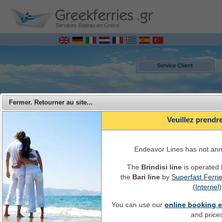
Services Bateau en Grèce
Service Client
Fermer. Retourner au site...
Veuillez prendr
Endeavor Lines has not an
The
Brindisi line
is operated
the
Bari line
by
Superfast Ferri
MENU
(Internel)
You can use our
online booking 
Endeavor Ferries - Voyagez d'Italie en Grèce avec Endeavor Lines
and price