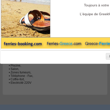
Toujours à votre 
Endeavor Ferries - Services
L'équipe de Greekf
- Services
• Restaurant Self Service,
• Restaurant A la Carte,
• Bar,
• Piscine,
• Salon,
• Zones fumeurs,
• Téléphone - Fax,
• Coffre-fort,
• Electricité 220V