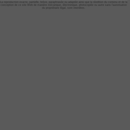
La reproduction exacte, partielle, brève, paraphrasée ou adaptée ainsi que la réedition du contenu et de la
conception de ce site Web de manière mécanique, électronique, photocopiée ou autre sans l'autorisation
du propriétaire légal, sont interdites.