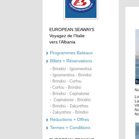
EUROPEAN SEAWAYS
Voyagez de l'Italie
vers l'Albania
Programmes Bateaux
Billets + Réservations
Brindisi - Igoumenitsa
•
Igoumenitsa - Brindisi
•
Brindisi - Corfou
•
Corfou - Brindisi
•
No
Brindisi - Cephalonie
•
Lo
Cephalonie - Brindisi
•
La
Vi
Brindisi - Zakynthos
•
No
Zakynthos - Brindisi
•
No
Réductions + Offres
Termes + Conditions