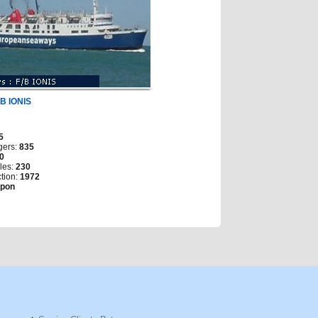
/B IONIS
5
gers:
835
0
les:
230
tion:
1972
apon