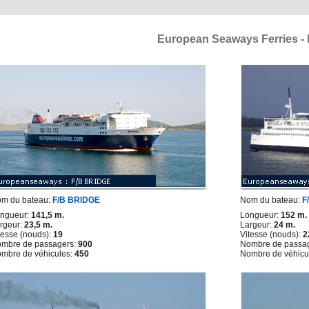
European Seaways Ferries - 
m du bateau:
F/B BRIDGE
Nom du bateau:
F
ngueur:
141,5 m.
Longueur:
152 m.
rgeur:
23,5 m.
Largeur:
24 m.
tesse (nouds):
19
Vitesse (nouds):
2
mbre de passagers:
900
Nombre de passa
mbre de véhicules:
450
Nombre de véhicu