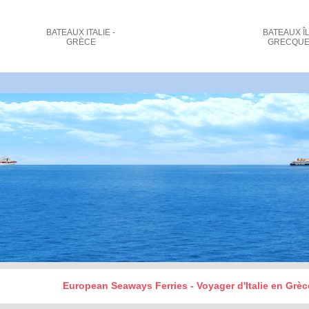
BATEAUX
ITALIE -
BATEAUX
Î
GRÈCE
GRECQU
oût des billets de bateau et réservations Brindis_
European Seaways Ferries - Voyager d'Italie en Gr