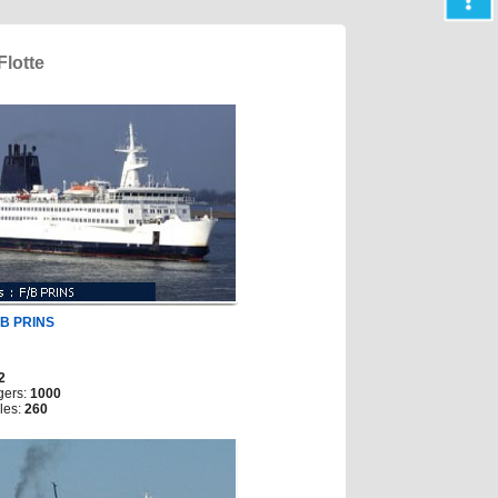
Flotte
/B PRINS
2
gers:
1000
les:
260