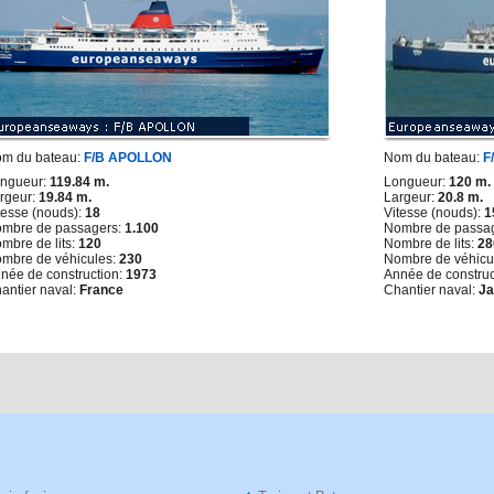
m du bateau:
F/B APOLLON
Nom du bateau:
F
ngueur:
119.84 m.
Longueur:
120 m.
rgeur:
19.84 m.
Largeur:
20.8 m.
tesse (nouds):
18
Vitesse (nouds):
1
mbre de passagers:
1.100
Nombre de passa
mbre de lits:
120
Nombre de lits:
28
mbre de véhicules:
230
Nombre de véhicu
née de construction:
1973
Année de construc
antier naval:
France
Chantier naval:
J