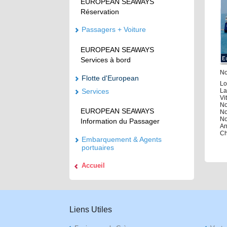
EUROPEAN SEAWAYS
Réservation
Passagers + Voiture
EUROPEAN SEAWAYS
Services à bord
No
Flotte d'European
Lo
Services
La
Vi
No
EUROPEAN SEAWAYS
No
No
Information du Passager
An
Ch
Embarquement & Agents
portuaires
Accueil
Liens Utiles