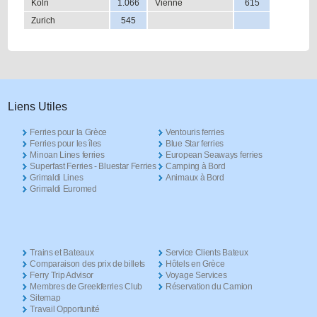
Koln
1.066
Vienne
615
Zurich
545
Liens Utiles
Ferries pour la Grèce
Ventouris ferries
Ferries pour les îles
Blue Star ferries
Minoan Lines ferries
European Seaways ferries
Superfast Ferries - Bluestar Ferries
Camping à Bord
Grimaldi Lines
Animaux à Bord
Grimaldi Euromed
Trains et Bateaux
Service Clients Bateux
Comparaison des prix de billets
Hôtels en Grèce
Ferry Trip Advisor
Voyage Services
Membres de Greekferries Club
Réservation du Camion
Sitemap
Travail Opportunité