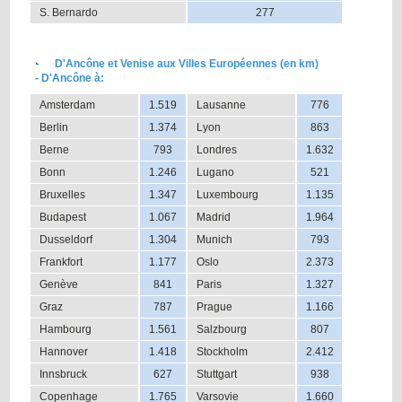
S. Bernardo
277
D'Ancône et Venise aux Villes Européennes (en km)
- D'Ancône à:
Amsterdam
1.519
Lausanne
776
Berlin
1.374
Lyon
863
Berne
793
Londres
1.632
Bonn
1.246
Lugano
521
Bruxelles
1.347
Luxembourg
1.135
Budapest
1.067
Madrid
1.964
Dusseldorf
1.304
Munich
793
Frankfort
1.177
Oslo
2.373
Genève
841
Paris
1.327
Graz
787
Prague
1.166
Hambourg
1.561
Salzbourg
807
Hannover
1.418
Stockholm
2.412
Innsbruck
627
Stuttgart
938
Copenhage
1.765
Varsovie
1.660