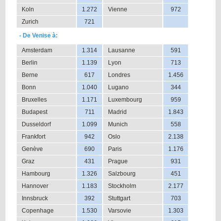
Koln
1.272
Vienne
972
Zurich
721
- De Venise à:
Amsterdam
1.314
Lausanne
591
Berlin
1.139
Lyon
713
Berne
617
Londres
1.456
Bonn
1.040
Lugano
344
Bruxelles
1.171
Luxembourg
959
Budapest
711
Madrid
1.843
Dusseldorf
1.099
Munich
558
Frankfort
942
Oslo
2.138
Genève
690
Paris
1.176
Graz
431
Prague
931
Hambourg
1.326
Salzbourg
451
Hannover
1.183
Stockholm
2.177
Innsbruck
392
Stuttgart
703
Copenhage
1.530
Varsovie
1.303