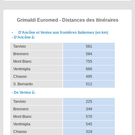
Grimaldi Euromed - Distances des itinéraires
D'Ancône et Venise aux frontières Italiennes (en km)
- D'Ancône à:
Tarvisio
581
Brennero
584
Mont Blanc
755
Ventmiglia
666
Chiasso
495
S. Bernardo
512
- De Venise à:
Tarvisio
225
Brennero
349
Mont Blanc
570
Ventmiglia
545
Chiasso
319