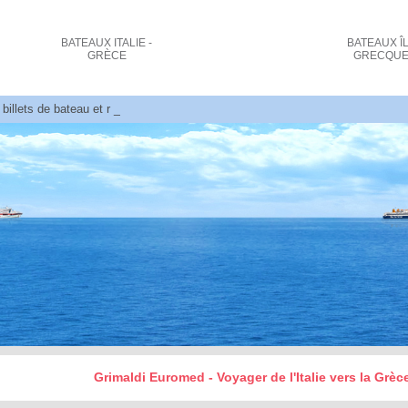
BATEAUX
ITALIE -
BATEAUX
Î
GRÈCE
GRECQU
billets de bateau et réservations Ancône - Patras
Grimaldi Euromed - Voyager de l'Italie vers la Grè