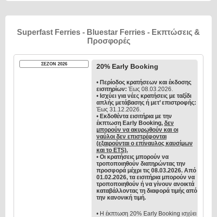
Superfast Ferries - Bluestar Ferries - Εκπτώσεις &
Προσφορές
ΣΕΖΟΝ 2026
20% Early Booking
•
Περίοδος κρατήσεων και έκδοσης
εισιτηρίων:
Έως 08.03.2026.
•
Ισχύει για νέες κρατήσεις με ταξίδι
απλής μετάβασης ή μετ’ επιστροφής:
Έως 31.12.2026.
•
Εκδοθέντα εισιτήρια με την
έκπτωση Early Booking,
δεν
μπορούν να ακυρωθούν και οι
ναύλοι δεν επιστρέφονται
(εξαιρούνται ο επίναυλος καυσίμων
και το ETS).
•
Οι κρατήσεις μπορούν να
τροποποιηθούν διατηρώντας την
προσφορά μέχρι τις 08.03.2026. Από
01.02.2026, τα εισιτήρια μπορούν να
τροποποιηθούν ή να γίνουν ανοικτά
καταβάλλοντας τη διαφορά τιμής από
την κανονική τιμή.
• Η έκπτωση 20% Early Booking ισχύει