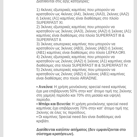
Διατίθενται στις εξής κατηγορίες:
1) 4κλινες εξωτερικές καμπίνες που μπορούν να
κρατηθούν ως 4κλινες (Α4), 3κλινες (ΑΑ3), 2κλινες (ΑΑ2)
ή 1κλινες (Α1) καμπίνες είναι διαθέσιμες στο πλοίο
SUPERFAST XΙ.
2) 3κλινες εξωτερικές καμπίνες που μπορούν να
κρατηθούν ως 3κλινες (ΑΑ3), 2κλινες (ΑΑ2) ή 1κλινες (Α1)
καμπίνες είναι διαθέσιμες στα πλοία SUPERFAST ΙII &
SUPERFAST II.
3) 3κλινες εσωτερικες καμπίνες που μπορούν να
κρατηθούν ως 3κλινες (ΑΒ3), 2κλινες (ΑΒ2) ή 1κλινες
(ΑΒ1) καμπίνες είναι διαθέσιμες στο πλοίο LEFKA ORI.
4) 2κλινες εξωτερικές καμπίνες που μπορούν να
κρατηθούν ως 2κλινες (ΑΑ2) ή 1κλινες (Α1) καμπίνες είναι
διαθέσιμες στα πλοία SUPERFAST III & SUPERFAST IV.
5) 2κλινες εσωτερικές καμπίνες που μπορούν να
κρατηθούν ως 2κλινες (ΑB2) ή 1κλινες (ΑB1) καμπίνες
είναι διαθέσιμες στο πλοίο ARIADNE.
•
Ανκόνα:
Η χρήση μονόκλινης special need καμπίνας
έχει μια επιβάρυνση 50% στην κατ’ άτομο τιμή της 2κλινης
στη χαμηλή περίοδο και 70% στη μεσαία και υψηλή
περίοδο.
•
Μπάρι και Βενετία:
Η χρήση μονόκλινης special need
καμπίνας έχει επιβάρυνση 70% στην κατ’ άτομο τιμή της
2κλινης σε όλες τις περιόδους.
• Οι καμπίνες Special need δεν είναι διαθέσιμες ανά
κρεβάτι.
Διατίθενται κατόπιν αιτήματος (δεν εμφανίζονται στο
σύστημα κρατήσεων).