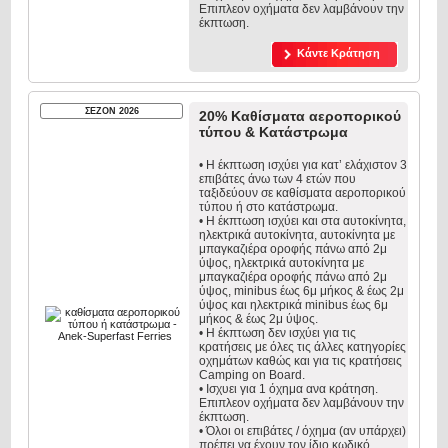
Επιπλεον οχήματα δεν λαμβάνουν την
έκπτωση.
Κάντε Κράτηση
ΣΕΖΟΝ 2026
20% Καθίσματα αεροπορικού
τύπου & Κατάστρωμα
• Η έκπτωση ισχύει για κατ’ ελάχιστον 3
επιβάτες άνω των 4 ετών που
ταξιδεύουν σε καθίσματα αεροπορικού
τύπου ή στο κατάστρωμα.
• Η έκπτωση ισχύει και στα αυτοκίνητα,
ηλεκτρικά αυτοκίνητα, αυτοκίνητα με
μπαγκαζιέρα οροφής πάνω από 2μ
ύψος, ηλεκτρικά αυτοκίνητα με
μπαγκαζιέρα οροφής πάνω από 2μ
ύψος, minibus έως 6μ μήκος & έως 2μ
ύψος και ηλεκτρικά minibus έως 6μ
μήκος & έως 2μ ύψος.
• Η έκπτωση δεν ισχύει για τις
κρατήσεις με όλες τις άλλες κατηγορίες
οχημάτων καθώς και για τις κρατήσεις
Camping on Board.
• Ισχυει για 1 όχημα ανα κράτηση.
Επιπλεον οχήματα δεν λαμβάνουν την
έκπτωση.
• Όλοι οι επιβάτες / όχημα (αν υπάρχει)
πρέπει να έχουν τον ίδιο κωδικό