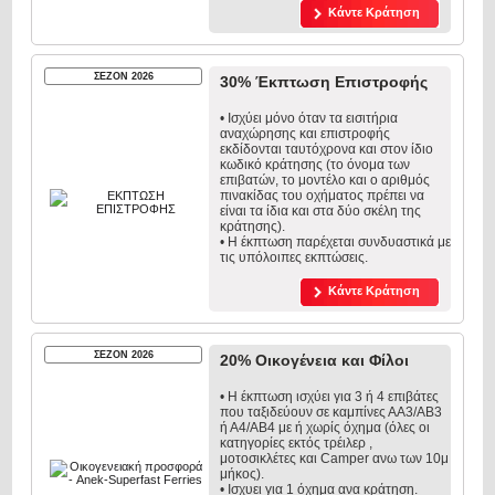
Κάντε Κράτηση
ΣΕΖΟΝ 2026
30% Έκπτωση Επιστροφής
• Ισχύει μόνο όταν τα εισιτήρια
αναχώρησης και επιστροφής
εκδίδονται ταυτόχρονα και στον ίδιο
κωδικό κράτησης (το όνομα των
επιβατών, το μοντέλο και ο αριθμός
πινακίδας του οχήματος πρέπει να
είναι τα ίδια και στα δύο σκέλη της
κράτησης).
• Η έκπτωση παρέχεται συνδυαστικά με
τις υπόλοιπες εκπτώσεις.
Κάντε Κράτηση
ΣΕΖΟΝ 2026
20% Οικογένεια και Φίλοι
• H έκπτωση ισχύει για 3 ή 4 επιβάτες
που ταξιδεύουν σε καμπίνες ΑΑ3/ΑΒ3
ή Α4/ΑΒ4 με ή χωρίς όχημα (όλες οι
κατηγορίες εκτός τρέιλερ ,
μοτοσικλέτες και Camper ανω των 10μ
μήκος).
• Ισχυει για 1 όχημα ανα κράτηση.