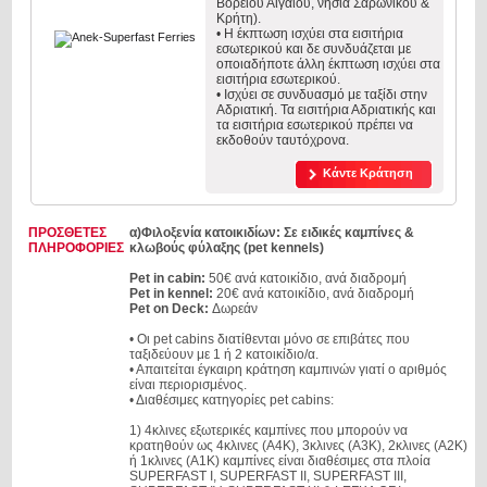
Βορείου Αιγαίου, νησιά Σαρωνικού &
Κρήτη).
• Η έκπτωση ισχύει στα εισιτήρια
εσωτερικού και δε συνδυάζεται με
οποιαδήποτε άλλη έκπτωση ισχύει στα
εισιτήρια εσωτερικού.
• Ισχύει σε συνδυασμό με ταξίδι στην
Αδριατική. Τα εισιτήρια Αδριατικής και
τα εισιτήρια εσωτερικού πρέπει να
εκδοθούν ταυτόχρονα.
Κάντε Κράτηση
ΠΡΟΣΘΕΤΕΣ
α)Φιλοξενία κατοικιδίων: Σε ειδικές καμπίνες &
ΠΛΗΡΟΦΟΡΙΕΣ
κλωβούς φύλαξης (pet kennels)
Pet in cabin:
50€ ανά κατοικίδιο, ανά διαδρομή
Pet in kennel:
20€ ανά κατοικίδιο, ανά διαδρομή
Pet on Deck:
Δωρεάν
• Οι pet cabins διατίθενται μόνο σε επιβάτες που
ταξιδεύουν με 1 ή 2 κατοικίδιο/α.
• Απαιτείται έγκαιρη κράτηση καμπινών γιατί ο αριθμός
είναι περιορισμένος.
• Διαθέσιμες κατηγορίες pet cabins:
1) 4κλινες εξωτερικές καμπίνες που μπορούν να
κρατηθούν ως 4κλινες (Α4Κ), 3κλινες (Α3Κ), 2κλινες (Α2Κ)
ή 1κλινες (Α1Κ) καμπίνες είναι διαθέσιμες στα πλοία
SUPERFAST I, SUPERFAST II, SUPERFAST ΙΙΙ,