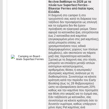
θα είναι διαθέσιμo το 2026 με τα
πλοία των Superfast Ferries -
Bluestar Ferries από Ιταλία προς
Ελλάδα.
Η διαμονή στο camper ή στο
τροχόσπιτό σας κατά τη διάρκεια τoυ
ταξιδιού δεν προσφέρεται ως επιλογή
και τα οχήματα δεν θα έχουν
πρόσβαση σε ηλεκτρικό ρεύμα. Όσον
αφορά τα κατοικίδια ζώα, επιτρέπονται
έως 2 κατοικίδια ανά καμπίνα
(συγκεκριμένα μόνο στις pet καμπίνες),
αλλά μπορείτε επίσης να
χρησιμοποιήσετε τους ειδικά
διαμορφωμένους χώρους των πλοίων
(κλωβούς), εάν σκοπεύετε να πάρετε
μαζί σας περισσότερα κατοικίδια.
Σχετικά με τη διαμονή σας στο πλοίο,
μπορείτε να επιλέξετε μεταξύ απλών
εισιτηρίων καταστρώματος,
αριθμημένες θέσεις ή εσωτερικές/
εξωτερικές καμπίνες ανάλογα με τη
διαθεσιμότητα. Συνιστούμε να κάνετε
κράτηση κατά την περίοδο του Early
Booking (έως τις 28 Φεβρουαρίου)
ώστε να εξασφαλίσετε έκπτωση 20%
καθώς και την καμπίνα που προτιμάτε
και θέση στο γκαράζ για το όχημά σας.
Εάν ταξιδεύετε με κατοικίδιο, σας
συνιστούμε να κάνετε κράτηση όσο το
δυνατόν νωρίτερα, καθώς υπάρχουν
μόνο λίγες Pet καμπίνες ανά