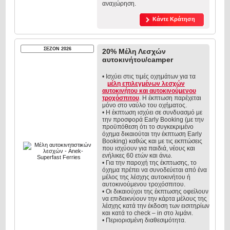
αναχώρηση.
Κάντε Κράτηση
ΣΕΖΟΝ 2026
20% Μέλη Λεσχών
αυτοκινήτου/camper
• Ισχύει στις τιμές οχημάτων για τα
μέλη επιλεγμένων λεσχών
αυτοκινήτου και αυτοκινούμενου
τροχόσπιτου
. Η έκπτωση παρέχεται
μόνο στο ναύλο του οχήματος.
• Η έκπτωση ισχύει σε συνδυασμό με
την προσφορά Early Booking (με την
προϋπόθεση ότι το συγκεκριμένο
όχημα δικαιούται την έκπτωση Early
Booking) καθώς και με τις εκπτώσεις
που ισχύουν για παιδιά, νέους και
ενήλικες 60 ετών και άνω.
• Για την παροχή της έκπτωσης, το
όχημα πρέπει να συνοδεύεται από ένα
μέλος της λέσχης αυτοκινήτου ή
αυτοκινούμενου τροχόσπιτου.
• Οι δικαιούχοι της έκπτωσης οφείλουν
να επιδεικνύουν την κάρτα μέλους της
λέσχης κατά την έκδοση των εισιτηρίων
και κατά το check – in στο λιμάνι.
• Περιορισμένη διαθεσιμότητα.