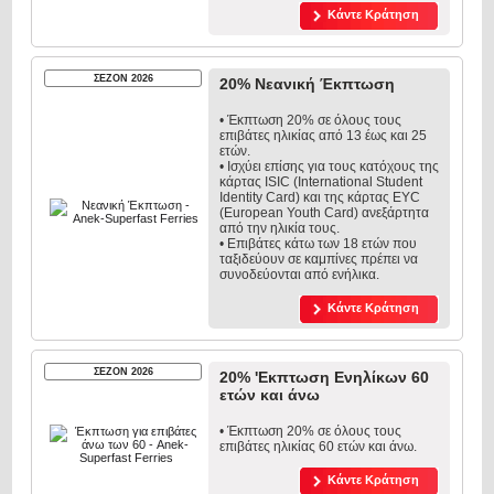
Κάντε Κράτηση
ΣΕΖΟΝ 2026
20% Νεανική Έκπτωση
• Έκπτωση 20% σε όλους τους
επιβάτες ηλικίας από 13 έως και 25
ετών.
• Ισχύει επίσης για τους κατόχους της
κάρτας ISIC (International Student
Identity Card) και της κάρτας EYC
(European Youth Card) ανεξάρτητα
από την ηλικία τους.
• Επιβάτες κάτω των 18 ετών που
ταξιδεύουν σε καμπίνες πρέπει να
συνοδεύονται από ενήλικα.
Κάντε Κράτηση
ΣΕΖΟΝ 2026
20% 'Εκπτωση Eνηλίκων 60
ετών και άνω
• Έκπτωση 20% σε όλους τους
επιβάτες ηλικίας 60 ετών και άνω.
Κάντε Κράτηση