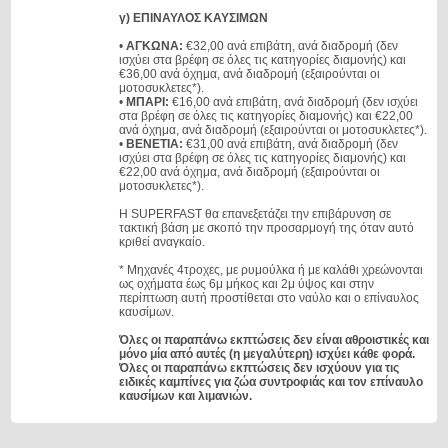
γ) ΕΠΙΝΑΥΛΟΣ ΚΑΥΣΙΜΩΝ
•
ΑΓΚΩΝΑ:
€32,00 ανά επιβάτη, ανά διαδρομή (δεν
ισχύει στα βρέφη σε όλες τις κατηγορίες διαμονής) και
€36,00 ανά όχημα, ανά διαδρομή (εξαιρούνται οι
μοτοσυκλετες*).
•
ΜΠΑΡΙ:
€16,00 ανά επιβάτη, ανά διαδρομή (δεν ισχύει
στα βρέφη σε όλες τις κατηγορίες διαμονής) και €22,00
ανά όχημα, ανά διαδρομή (εξαιρούνται οι μοτοσυκλετες*).
•
ΒΕΝΕΤΙΑ:
€31,00 ανά επιβάτη, ανά διαδρομή (δεν
ισχύει στα βρέφη σε όλες τις κατηγορίες διαμονής) και
€22,00 ανά όχημα, ανά διαδρομή (εξαιρούνται οι
μοτοσυκλετες*).
Η SUPERFAST θα επανεξετάζει την επιβάρυνση σε
τακτική βάση με σκοπό την προσαρμογή της όταν αυτό
κριθεί αναγκαίο.
* Μηχανές 4τροχες, με ρυμούλκα ή με καλάθι χρεώνονται
ως οχήματα έως 6μ μήκος και 2μ ύψος και στην
περίπτωση αυτή προστίθεται στο ναύλο και ο επίναυλος
καυσίμων.
Όλες οι παραπάνω εκπτώσεις δεν είναι αθροιστικές και
μόνο μία από αυτές (η μεγαλύτερη) ισχύει κάθε φορά.
Όλες οι παραπάνω εκπτώσεις δεν ισχύουν για τις
ειδικές καμπίνες για ζώα συντροφιάς και τον επίναυλο
καυσίμων και λιμανιών.