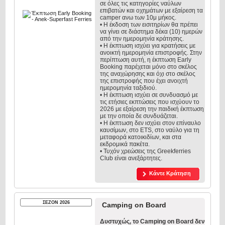
σε όλες τις κατηγορίες ναύλων
επιβατών και οχημάτων με εξαίρεση τα
camper ανω των 10μ μήκος.
• Η έκδοση των εισιτηρίων θα πρέπει
να γίνει σε διάστημα δέκα (10) ημερών
από την ημερομηνία κράτησης.
• Η έκπτωση ισχύει για κρατήσεις με
ανοικτή ημερομηνία επιστροφής. Στην
περίπτωση αυτή, η έκπτωση Early
Booking παρέχεται μόνο στο σκέλος
της αναχώρησης και όχι στο σκέλος
της επιστροφής που έχει ανοιχτή
ημερομηνία ταξιδιού.
• Η έκπτωση ισχύει σε συνδυασμό με
τις ετήσιες εκπτώσεις που ισχύουν το
2026 με εξαίρεση την παιδική έκπτωση
με την οποία δε συνδυάζεται.
• Η έκπτωση δεν ισχύει στον επίναυλο
καυσίμων, στο ETS, στο ναύλο για τη
μεταφορά κατοικιδίων, και στα
εκδρομικά πακέτα.
• Τυχόν χρεώσεις της Greekferries
Club είναι ανεξάρτητες.
Κάντε Κράτηση
ΣΕΖΟΝ 2026
Camping on Board
Δυστυχώς, το Camping on Board δεν