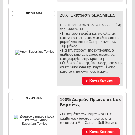
ΣΕΖΟΝ 2026
20% Έκπτωση SEASMILES
• Έκπτωση 20% σε Silver & Gold μέλη
της Seasmiles.
• Η έκπτωση
ισχύει
και για όλες τις
κατηγορίες οχημάτων με εξαίρεση τις
ρυμούλκες και τα Camper ανω των
10μ μήκος.
• Για την παροχή της έκπτωσης, ο
αριθμός κάρτας μέλους πρέπει να
καταχωρηθεί στην κράτηση.
• Οι δικαιούχοι της έκπτωσης οφείλουν
να επιδεικνύουν την κάρτα μέλους
κατά το check – in στο λιμάνι.
Κάντε Κράτηση
ΣΕΖΟΝ 2026
100% Δωρεάν Πρωινό σε Lux
Καμπίνες
• Οι επιβάτες των καμπινών LUX
λαμβάνουν δωρεάν πρωινό στα
εστιατόρια A la Carte ή Self Service.
Κάντε Κράτηση