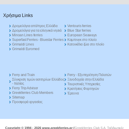
Χρήσιμα Links
Δρομολόγια από/προς Ελλάδα
Ventouris ferries
Δρομολόγια για τα ελληνικά νησιά
Blue Star ferries
Minoan Lines ferries
European Seaways
Superfast Ferries - Bluestar Ferries
Καμπινγκ στο πλοίο
Grimaldi Lines
Kατοικίδια ζώα στο πλοίο
Grimaldi Euromed
Ferry and Train
Ferry - Εξυπηρέτηση Πελατών
Σύγκριση τιμών εισιτηρίων Ελλάδος
Ξενοδοχεία στην Ελλάδα
- Ιταλίας
Τουριστικές Υπηρεσίες
Ferry Trip Advisor
Κρατήσεις Φορτηγών
Greekferries Club Members
Έρευνα
Sitemap
Προσφορά εργασίας
Copyright © 1994 -
2026 www.greekferries.gr (
Greekferries Club S.A, Ταξιδιωτικές