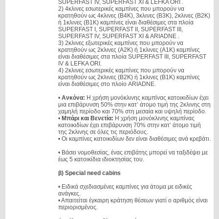
SUPERFAST IV, SUPERFAST XI & LEFKA ORI .
2) 4κλινες εσωτερικές καμπίνες που μπορούν να
κρατηθούν ως 4κλινες (Β4Κ), 3κλινες (Β3Κ), 2κλινες (Β2Κ)
ή 1κλινες (Β1Κ) καμπίνες είναι διαθέσιμες στα πλοία
SUPERFAST I, SUPERFAST II, SUPERFAST ΙΙΙ,
SUPERFAST IV, SUPERFAST XI & ARIADNE .
3) 2κλινες εξωτερικές καμπίνες που μπορούν να
κρατηθούν ως 2κλινες (Α2Κ) ή 1κλινες (Α1Κ) καμπίνες
είναι διαθέσιμες στα πλοία SUPERFAST ΙΙΙ, SUPERFAST
IV & LEFKA ORI.
4) 2κλινες εσωτερικές καμπίνες που μπορούν να
κρατηθούν ως 2κλινες (Β2Κ) ή 1κλινες (Β1Κ) καμπίνες
είναι διαθέσιμες στο πλοίο ARIADNE.
•
Ανκόνα:
Η χρήση μονόκλινης καμπίνας κατοικιδίων έχει
μια επιβάρυνση 50% στην κατ’ άτομο τιμή της 2κλινης στη
χαμηλή περίοδο και 70% στη μεσαία και υψηλή περίοδο.
•
Μπάρι και Βενετία:
Η χρήση μονόκλινης καμπίνας
κατοικιδίων έχει επιβάρυνση 70% στην κατ’ άτομο τιμή
της 2κλινης σε όλες τις περιόδους.
• Οι καμπίνες κατοικιδίων δεν είναι διαθέσιμες ανά κρεβάτι.
• Βάσει νομοθεσίας, ένας επιβάτης μπορεί να ταξιδέψει με
έως 5 κατοικίδια ιδιοκτησίας του.
β) Special need cabins
• Ειδικά σχεδιασμένες καμπίνες για άτομα με ειδικές
ανάγκες.
• Απαιτείται έγκαιρη κράτηση θέσεων γιατί ο αριθμός είναι
περιορισμένος.