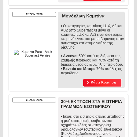
ΣΕΖΟΝ 2026
Μονόκλινη Καμπίνα
• Οι κατηγορίες καμπίνας LUX, Α2 και
ΑΒ2 (στο Superfast XI μόνο οι
καμπίνες LUX και Α2) είναι διαθέσιμες
ως μονόκλινες και με επιβάρυνση στον
αντίστοιχο κατ’ατομο ναύλο της
δίκλινης:
•
Ανκόνα:
50% κατά τη διάρκεια της
χαμηλής περιόδου και 70% κατά τη
διάρκεια μεσαίας & υψηλής περιόδου.
•
Βενετία και Μπάρι:
70% σε όλες τις
περιόδους.
Κάντε Κράτηση
ΣΕΖΟΝ 2026
30% ΕΚΠΤΩΣΗ ΣΤΑ ΕΙΣΙΤΗΡΙΑ
ΓΡΑΜΜΩΝ ΕΣΩΤΕΡΙΚΟΥ
• Ισχύει στα εισιτήρια απλής μετάβασης
ή μετ’ επιστροφής επιβατών και
οχημάτων (όλες οι κατηγορίες)
δρομολογίων εσωτερικού εσωτερικού
(Κυκλάδες, Δωδεκάνησα, νησιά