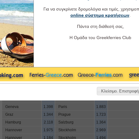
Για να συγκρίνετε δρομολόγια και τιμές, χρησιμο
online σύστημα κρατήσεων
.
Endeavor Ferries - Χιλιομετρικές
Πάντα στη διάθεσή σας,
Από ΠΡΙΝΤΕΖΗ προς Ευρωπαϊκές πόλεις (σε χλμ.)
- Από Πρίντεζη προς:
Η Ομάδα του Greekferries Club
Amsterdam
2.076
Lausanne
1.333
Berlin
1.931
Lyon
1.420
Bern
1.350
London
2.189
Bonn
1.802
Lugano
1.077
Brussels
1.903
Luxemburg
1.692
Budapest
1.624
Madrid
2.521
Κλείσιμο. Επιστροφή 
Dusseldorf
1.861
Munich
1.349
Frankfurt
1.734
Oslo
2.930
Geneva
1.398
Paris
1.883
Graz
1.344
Prague
1.723
Hamburg
2.118
Salzburg
1.364
Hannover
1.975
Stockholm
2.969
Hannover
1.184
Stockholm
1.494