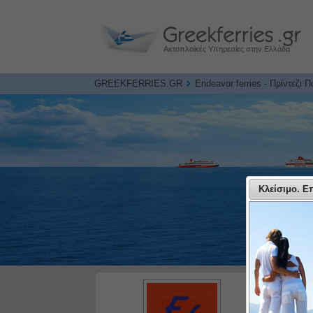
Ακτοπλοϊκές Υπηρεσίες στην Ελλάδα
GREEKFERRIES.GR
Endeavor ferries - Πρίντεζι 
Κλείσιμο. Επ