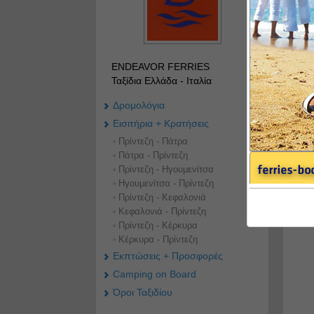
ENDEAVOR FERRIES
Ταξίδια Ελλάδα - Ιταλία
Δρομολόγια
Eισιτήρια + Κρατήσεις
Πρίντεζη - Πάτρα
•
Πάτρα - Πρίντεζη
•
Πρίντεζη - Ηγουμενίτσα
•
Ηγουμενίτσα - Πρίντεζη
•
Πρίντεζη - Κεφαλονιά
•
Κεφαλονιά - Πρίντεζη
•
Πρίντεζη - Κέρκυρα
•
Κέρκυρα - Πρίντεζη
•
Εκπτώσεις + Προσφορές
Camping on Board
Όροι Ταξιδίου