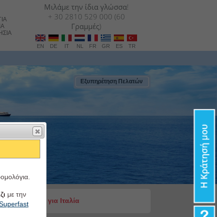
Μιλάμε την ίδια γλώσσα!
+ 30 2810 529 000 (60
ΙΑ
Γραμμές)
ΙΑ
ΗΣΙΑ
EN
DE
IT
NL
FR
GR
ES
TR
Εξυπηρέτηση Πελατών
ρομολόγια.
ζι
με την
es από Ελλάδα για Ιταλία
Superfast