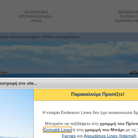
ΑΚΤΟΠΛΟΪΚΑ
ΔΡΟΜΟΛΟΓ
ΕΙΣΙΤΗΡΙΑ
ΕΛΛΑΔΑ -
ΠΛΟΙΩΝ
Γ
ΙΤΑΛΙΑ
ΕΛΛΗΝΙΚΑ Ν
Πάτρα κόστος εισιτηρίων πλοίου και κρατήσεις
ιστροφή στο site...
Παρακαλούμε Προσέξτε!
Η εταιρία Endeavor Lines δεν έχει ανακοινώσει δ
Μπορείτε να ταξιδέψετε στη
γραμμή του Πρίντι
Endeavor Ferries - Ταξιδέψτε με την Endeavor Lin
Grimaldi Lines
ή στη
γραμμή του Μπάρι
με τις
Ferries
και
Agoudimos Lines (Internel)
.