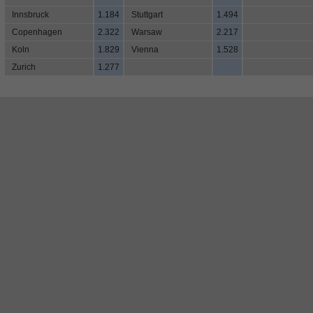
Innsbruck
1.184
Stuttgart
1.494
Copenhagen
2.322
Warsaw
2.217
Koln
1.829
Vienna
1.528
Zurich
1.277