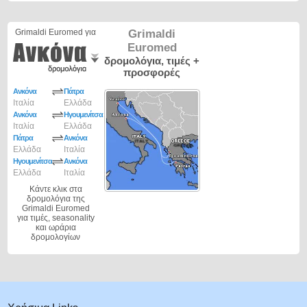
Grimaldi Euromed για
Grimaldi
Euromed
δρομολόγια, τιμές +
προσφορές
Ανκόνα
Πάτρα
Ιταλία
Ελλάδα
Ανκόνα
Ηγουμενίτσα
Ιταλία
Ελλάδα
Πάτρα
Ανκόνα
Ελλάδα
Ιταλία
Ηγουμενίτσα
Ανκόνα
Ελλάδα
Ιταλία
Κάντε κλικ στα
δρομολόγια της
Grimaldi Euromed
για τιμές, seasonality
και ωράρια
δρομολογίων