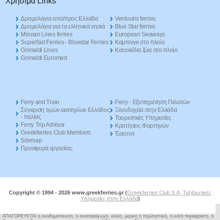
Χρήσιμα Links
Δρομολόγια από/προς Ελλάδα
Ventouris ferries
Δρομολόγια για τα ελληνικά νησιά
Blue Star ferries
Minoan Lines ferries
European Seaways
Superfast Ferries - Bluestar Ferries
Καμπινγκ στο πλοίο
Grimaldi Lines
Kατοικίδια ζώα στο πλοίο
Grimaldi Euromed
Ferry and Train
Ferry - Εξυπηρέτηση Πελατών
Σύγκριση τιμών εισιτηρίων Ελλάδος
Ξενοδοχεία στην Ελλάδα
- Ιταλίας
Τουριστικές Υπηρεσίες
Ferry Trip Advisor
Κρατήσεις Φορτηγών
Greekferries Club Members
Έρευνα
Sitemap
Προσφορά εργασίας
Copyright © 1994 -
2026 www.greekferries.gr (
Greekferries Club S.A, Ταξιδιωτικές
Υπηρεσίες στην Ελλάδα
)
ΑΠΑΓΟΡΕΥΕΤΑΙ η αναδημοσίευση, η αναπαραγωγή, ολική, μερική ή περιληπτική, ή κατά παράφραση, ή