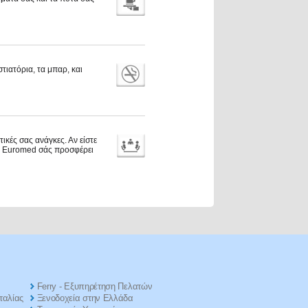
ιατόρια, τα μπαρ, και
ικές σας ανάγκες. Αν είστε
ldi Euromed σάς προσφέρει
Ferry - Εξυπηρέτηση Πελατών
ταλίας
Ξενοδοχεία στην Ελλάδα