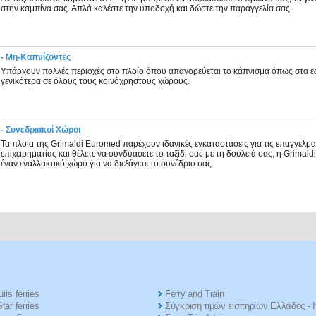
στην καμπίνα σας. Απλά καλέστε την υποδοχή και δώστε την παραγγελία σας.
- Μη-Καπνίζοντες
Υπάρχουν πολλές περιοχές στο πλοίο όπου απαγορεύεται το κάπνισμα όπως στα εστ
γενικότερα σε όλους τους κοινόχρηστους χώρους.
- Συνεδριακοί Χώροι
Τα πλοία της Grimaldi Euromed παρέχουν ιδανικές εγκαταστάσεις για τις επαγγελματ
επιχειρηματίας και θέλετε να συνδυάσετε το ταξίδι σας με τη δουλειά σας, η Grima
έναν εναλλακτικό χώρο για να διεξάγετε το συνέδριο σας.
ris ferries
Ferry and Train
tar ferries
Σύγκριση τιμών εισιτηρίων Ελλάδος - Ι