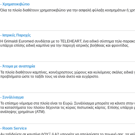
- Xρηματοκιβώτιο
Όλα τα πλοία διαθέτουν χρηματοκιβώτιο για την ασφαλή φύλαξη κοσμημάτων ή χρ
- Ιατρικές Παροχές
Η Grimaldi Euromed συνδέεται με το TELEHEART, ένα ειδικό σύστημα τηλε-παρακ
υπάρχει επίσης ειδική καμπίνα για την παροχή ιατρικής βοήθειας και φροντίδας.
- Άτομα με αναπηρία
Τα πλοία διαθέτουν καμπίνες, κοινόχρηστους χώρους και κυλιόμενες σκάλες ειδικά γ
προβλήματα ώστε το ταξίδι τους να είναι άνετο και ευχάριστο.
- Συνάλλαγμα
Το επίσημο νόμισμα στα πλοία είναι το Ευρώ. Συνάλλαγμα μπορείτε να κάνετε στη
τα καταστήματα του πλοίου δέχονται τις κύριες πιστωτικές κάρτες. Επίσης υπάρχε
ανάληψης χρημάτων (ATM).
- Room Service
Αν ταξιδεύετε σε καμπίνα ΛΟΥΞ ή Α2 μπορείτε να απολαύσετε το πρωινό σας, τα γε