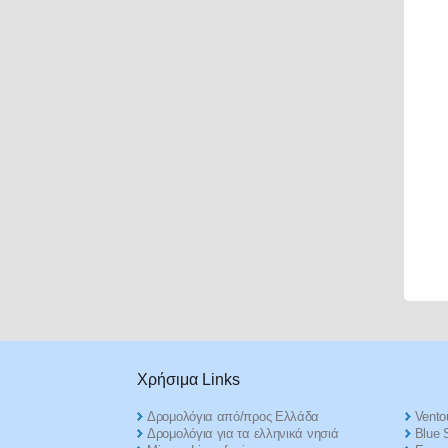
Χρήσιμα Links
Δρομολόγια από/προς Ελλάδα
Ventou
Δρομολόγια για τα ελληνικά νησιά
Blue S