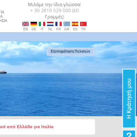
Μιλάμε την ίδια γλώσσα!
+ 30 2810 529 000 (60
ΙΑ
Γραμμές)
ΙΑ
ΗΣΙΑ
EN
DE
IT
NL
FR
GR
ES
TR
Εξυπηρέτηση Πελατών
med από Ελλάδα για Ιταλία