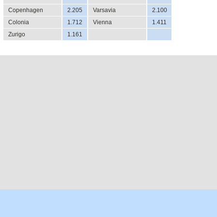
Copenhagen
2.205
Varsavia
2.100
Colonia
1.712
Vienna
1.411
Zurigo
1.161