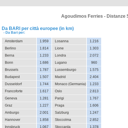
Agoudimos Ferries - Distanze S
Da BARI per città europee (in km)
- Da Bari per:
Amsterdam
1.959
Losanna
1.216
Berlino
1.814
Lione
1.303
Berna
1.233
Londra
2.072
Bonn
1.686
Lugano
960
Brussels
1.787
Lussemburgo
1.575
Budapest
1.507
Madrid
2.404
Dusseldorf
1.744
Monaco (Germania)
1.233
Francoforte
1.617
Oslo
2.813
Geneva
1.281
Parigi
1.767
Graz
1.227
Praga
1.606
Amburgo
2.001
Salzburg
1.247
Hannover
1.858
Stoccolma
2.852
Innsbruck
1.067
Stoccarda
1.378