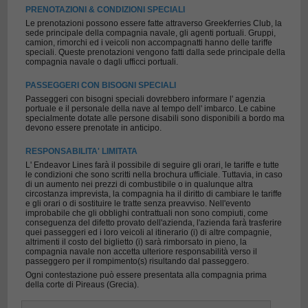
PRENOTAZIONI & CONDIZIONI SPECIALI
Le prenotazioni possono essere fatte attraverso Greekferries Club, la
sede principale della compagnia navale, gli agenti portuali. Gruppi,
camion, rimorchi ed i veicoli non accompagnatti hanno delle tariffe
speciali. Queste prenotazioni vengono fatti dalla sede principale della
compagnia navale o dagli ufficci portuali.
PASSEGGERI CON BISOGNI SPECIALI
Passeggeri con bisogni speciali dovrebbero informare l' agenzia
portuale e il personale della nave al tempo dell' imbarco. Le cabine
specialmente dotate alle persone disabili sono disponibili a bordo ma
devono essere prenotate in anticipo.
RESPONSABILITA' LIMITATA
L' Endeavor Lines farà il possibile di seguire gli orari, le tariffe e tutte
le condizioni che sono scritti nella brochura ufficiale. Tuttavia, in caso
di un aumento nei prezzi di combustibile o in qualunque altra
circostanza imprevista, la compagnia ha il diritto di cambiare le tariffe
e gli orari o di sostituire le tratte senza preavviso. Nell'evento
improbabile che gli obblighi contrattuali non sono compiuti, come
conseguenza del difetto provato dell'azienda, l'azienda farà trasferire
quei passeggeri ed i loro veicoli al itinerario (i) di altre compagnie,
altrimenti il costo del biglietto (i) sarà rimborsato in pieno, la
compagnia navale non accetta ulteriore responsabilità verso il
passeggero per il rompimento(s) risultando dal passeggero.
Ogni contestazione può essere presentata alla compagnia prima
della corte di Pireaus (Grecia).