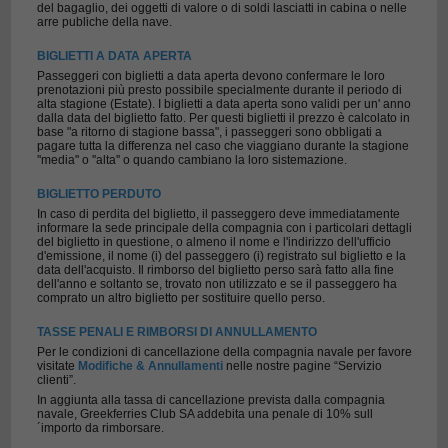
del bagaglio, dei oggetti di valore o di soldi lasciatti in cabina o nelle
arre publiche della nave.
BIGLIETTI A DATA APERTA
Passeggeri con biglietti a data aperta devono confermare le loro
prenotazioni più presto possibile specialmente durante il periodo di
alta stagione (Estate). I biglietti a data aperta sono validi per un' anno
dalla data del biglietto fatto. Per questi biglietti il prezzo è calcolato in
base "a ritorno di stagione bassa", i passeggeri sono obbligati a
pagare tutta la differenza nel caso che viaggiano durante la stagione
''media'' o ''alta'' o quando cambiano la loro sistemazione.
BIGLIETTO PERDUTO
In caso di perdita del biglietto, il passeggero deve immediatamente
informare la sede principale della compagnia con i particolari dettagli
del biglietto in questione, o almeno il nome e l'indirizzo dell'ufficio
d'emissione, il nome (i) del passeggero (i) registrato sul biglietto e la
data dell'acquisto. Il rimborso del biglietto perso sarà fatto alla fine
dell'anno e soltanto se, trovato non utilizzato e se il passeggero ha
comprato un altro biglietto per sostituire quello perso.
TASSE PENALI E RIMBORSI DI ANNULLAMENTO
Per le condizioni di cancellazione della compagnia navale per favore
visitate
Modifiche & Annullamenti
nelle nostre pagine “Servizio
clienti”.
In aggiunta alla tassa di cancellazione prevista dalla compagnia
navale, Greekferries Club SA addebita una penale di 10% sull
´importo da rimborsare.