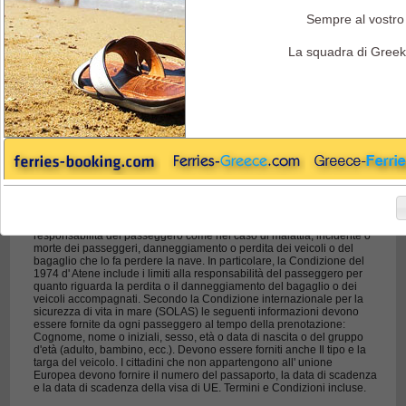
Sempre al vostro 
Endeavor Ferries - Condizioni Generali
La squadra di Greek
Condizioni Generali e Informazioni
CONDIZIONI PER VEICOLI
Passeggeri, loro veicoli e bagagli sono trasportati secondo:
• La Condizione d' Atene del 1974 per il trasporto via mare dei
passeggeri e i loro bagagli.
• Il Codice Greco Marittimo privato.
• L' ENDEAVOR LINES Condizioni Generali di Trasporto, una coppia
valida in richiesta.
I termini e le condizioni includono anche le eccezioni e gli sfortuni alla
responsabilità del passeggero come nel caso di malattia, incidente o
morte dei passeggeri, danneggiamento o perdita dei veicoli o del
bagaglio che lo fa perdere la nave. In particolare, la Condizione del
1974 d' Atene include i limiti alla responsabilità del passeggero per
quanto riguarda la perdita o il danneggiamento del bagaglio o dei
veicoli accompagnati. Secondo la Condizione internazionale per la
sicurezza di vita in mare (SOLAS) le seguenti informazioni devono
essere fornite da ogni passeggero al tempo della prenotazione:
Cognome, nome o iniziali, sesso, età o data di nascita o del gruppo
d'età (adulto, bambino, ecc.). Devono essere forniti anche Il tipo e la
targa del veicolo. I cittadini che non appartengono all' unione
Europea devono fornire il numero del passaporto, la data di scadenza
e la data di scadenza della visa di UE. Termini e Condizioni incluse.