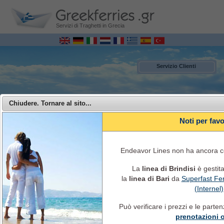
Servizi di Traghetti in Grecia
Servizio Clienti
Chiudere. Tornare al sito...
Noti per fav
Endeavor Lines non ha ancora co
La
linea di Brindisi
è gestit
la
linea di Bari
da
Superfast Fer
MENU
(Internel)
Può verificare i prezzi e le parte
Endeavor Ferries - Viaggi con la Endeavor Ferries dall' Italia alla Grecia
prenotazioni 