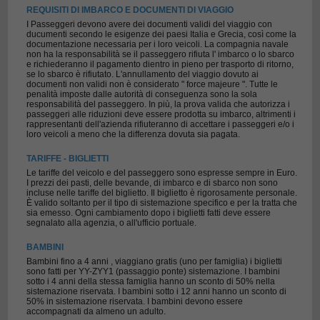
REQUISITI DI IMBARCO E DOCUMENTI DI VIAGGIO
I Passeggeri devono avere dei documenti validi del viaggio con
ducumenti secondo le esigenze dei paesi Italia e Grecia, così come la
documentazione necessaria per i loro veicoli. La compagnia navale
non ha la responsabilità se il passeggero rifiuta l' imbarco o lo sbarco
e richiederanno il pagamento dientro in pieno per trasporto di ritorno,
se lo sbarco è rifiutato. L'annullamento del viaggio dovuto ai
documenti non validi non è considerato " force majeure ". Tutte le
penalità imposte dalle autorità di conseguenza sono la sola
responsabilità del passeggero. In più, la prova valida che autorizza i
passeggeri alle riduzioni deve essere prodotta su imbarco, altrimenti i
rappresentanti dell'azienda rifiuteranno di accettare i passeggeri e/o i
loro veicoli a meno che la differenza dovuta sia pagata.
TARIFFE - BIGLIETTI
Le tariffe del veicolo e del passeggero sono espresse sempre in Euro.
I prezzi dei pasti, delle bevande, di imbarco e di sbarco non sono
incluse nelle tariffe del biglietto. Il biglietto è rigorosamente personale.
È valido soltanto per il tipo di sistemazione specifico e per la tratta che
sia emesso. Ogni cambiamento dopo i biglietti fatti deve essere
segnalato alla agenzia, o all'ufficio portuale.
BAMBINI
Bambini fino a 4 anni , viaggiano gratis (uno per famiglia) i biglietti
sono fatti per YY-ZYY1 (passaggio ponte) sistemazione. I bambini
sotto i 4 anni della stessa famiglia hanno un sconto di 50% nella
sistemazione riservata. I bambini sotto i 12 anni hanno un sconto di
50% in sistemazione riservata. I bambini devono essere
accompagnati da almeno un adulto.