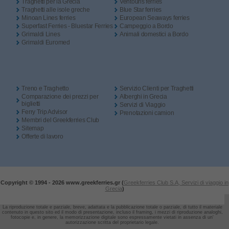
Traghetti per la Grecia
Ventouris ferries
Traghetti alle isole greche
Blue Star ferries
Minoan Lines ferries
European Seaways ferries
Superfast Ferries - Bluestar Ferries
Campeggio a Bordo
Grimaldi Lines
Animali domestici a Bordo
Grimaldi Euromed
Treno e Traghetto
Servizio Clienti per Traghetti
Comparazione dei prezzi per
Alberghi in Grecia
biglietti
Servizi di Viaggio
Ferry Trip Advisor
Prenotazioni camion
Membri del Greekferries Club
Sitemap
Offerte di lavoro
Copyright © 1994 -
2026 www.greekferries.gr (
Greekferries Club S.A, Servizi di viaggio in
Grecia
)
La riproduzione totale e parziale, breve, adattata e la pubblicazione totale o parziale, di tutto il materiale
contenuto in questo sito ed il modo di presentazione, incluso il framing,
i mezzi di riproduzione analoghi,
fotocopie e, in genere, la memorizzazione digitale sono espressamente vietati in assenza di un'
autorizzazione scritta del proprietario legale.