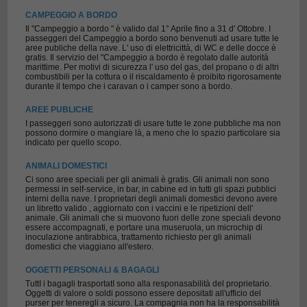
CAMPEGGIO A BORDO
Il "Campeggio a bordo " è valido dal 1° Aprile fino a 31 d' Ottobre. I
passeggeri del Campeggio a bordo sono benvenuti ad usare tutte le
aree publiche della nave. L' uso di elettricittà, di WC e delle docce è
gratis. Il servizio del "Campeggio a bordo è regolato dalle autorità
marittime. Per motivi di sicurezza l' uso del gas, del propano o di altri
combustibili per la cottura o il riscaldamento è proibito rigorosamente
durante il tempo che i caravan o i camper sono a bordo.
AREE PUBLICHE
I passeggeri sono autorizzati di usare tutte le zone pubbliche ma non
possono dormire o mangiare là, a meno che lo spazio particolare sia
indicato per quello scopo.
ANIMALI DOMESTICI
Ci sono aree speciali per gli animali è gratis. Gli animali non sono
permessi in self-service, in bar, in cabine ed in tutti gli spazi pubblici
interni della nave. I proprietari degli animali domestici devono avere
un libretto valido , aggiornato con i vaccini e le ripetizioni dell'
animale. Gli animali che si muovono fuori delle zone speciali devono
essere accompagnati, e portare una museruola, un microchip di
inoculazione antirabbica, trattamento richiesto per gli animali
domestici che viaggiano all'estero.
OGGETTI PERSONALI & BAGAGLI
TuttI i bagagli trasportatI sono alla responasabilità del proprietario.
Oggetti di valore o soldi possono essere depositati all'ufficio del
purser per teneregli a sicuro. La compagnia non ha la responsabilità