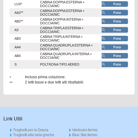
CABINA DOPPIA ESTERNA +
LUX*
Foto
DOCCIA/WC
CABINA DOPPIA ESTERNA +
AA2**
Foto
DOCCIA/WC
CABINA DOPPIA INTERNA +
AB2**
Foto
DOCCIA/WC
CABINA TRIPLA ESTERNA +
A3
Foto
DOCCIA/WC
CABINA TRIPLA INTERNA +
AB3
Foto
DOCCIA/WC
CABINA QUADRUPLA ESTERNA +
AA4
Foto
DOCCIA/WC
CABINA QUADRUPLA INTERNA +
AB4
Foto
DOCCIA/WC
S
POLTRONA TIPO AEREO
Foto
Incluso prima colazione.
*
2 letti bassi e due letti alti ribaltabili.
**
Link Utili
Traghetti per la Grecia
Ventouris ferries
Traghetti alle isole greche
Blue Star ferries