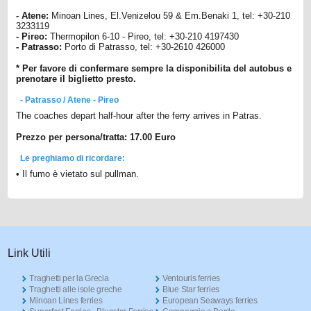
- Atene:
Minoan Lines, El.Venizelou 59 & Em.Benaki 1, tel: +30-210
3233119
- Pireo:
Thermopilon 6-10 - Pireo, tel: +30-210 4197430
- Patrasso:
Porto di Patrasso, tel: +30-2610 426000
* Per favore di confermare sempre la disponibilita del autobus e
prenotare il biglietto presto.
- Patrasso / Atene - Pireo
The coaches depart half-hour after the ferry arrives in Patras.
Prezzo per persona/tratta: 17.00 Euro
Le preghiamo di ricordare:
• Il fumo è vietato sul pullman.
Link Utili
Traghetti per la Grecia
Ventouris ferries
Traghetti alle isole greche
Blue Star ferries
Minoan Lines ferries
European Seaways ferries