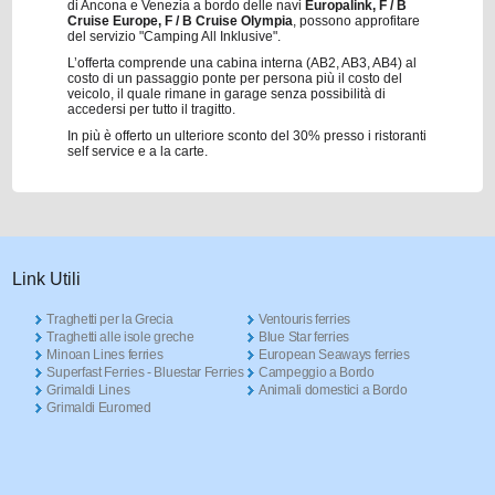
di Ancona e Venezia a bordo delle navi
Europalink, F / B
Cruise Europe, F / B Cruise Olympia
, possono approfitare
del servizio "Camping All Inklusive".
L’offerta comprende una cabina interna (ΑΒ2, ΑΒ3, ΑΒ4) al
costo di un passaggio ponte per persona più il costo del
veicolo, il quale rimane in garage senza possibilità di
accedersi per tutto il tragitto.
In più è offerto un ulteriore sconto del 30% presso i ristoranti
self service e a la carte.
Link Utili
Traghetti per la Grecia
Ventouris ferries
Traghetti alle isole greche
Blue Star ferries
Minoan Lines ferries
European Seaways ferries
Superfast Ferries - Bluestar Ferries
Campeggio a Bordo
Grimaldi Lines
Animali domestici a Bordo
Grimaldi Euromed