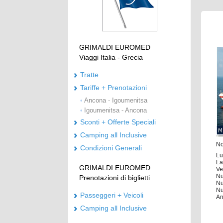
GRIMALDI EUROMED
Viaggi Italia - Grecia
Tratte
Tariffe + Prenotazioni
Ancona - Igoumenitsa
•
Igoumenitsa - Ancona
•
Sconti + Offerte Speciali
Camping all Inclusive
No
Condizioni Generali
Lu
La
GRIMALDI EUROMED
Ve
Nu
Prenotazioni di biglietti
Nu
Nu
Passeggeri + Veicoli
An
Camping all Inclusive