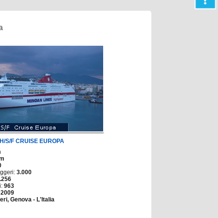
a
H/S/F CRUISE EUROPA
m
 m
0
ggeri:
3.000
.256
i:
963
:
2009
eri, Genova - L'Italia