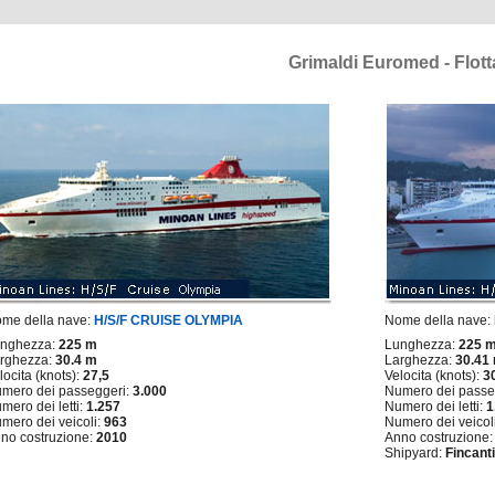
Grimaldi Euromed - Flott
me della nave:
H/S/F CRUISE OLYMPIA
Nome della nave:
nghezza:
225 m
Lunghezza:
225 
rghezza:
30.4 m
Larghezza:
30.41
locita (knots):
27,5
Velocita (knots):
3
mero dei passeggeri:
3.000
Numero dei passe
mero dei letti:
1.257
Numero dei letti:
1
mero dei veicoli:
963
Numero dei veicol
no costruzione:
2010
Anno costruzione
Shipyard:
Fincanti