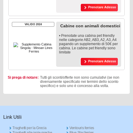
Prenotare Adesso
VALIDO 2024
Cabine con animali domestici
• Prenotate una cabina pet friendly
nelle categorie AB2, AB3, A2, A3, A4
pagando un supplemento di 50€ per
cabina. Le cabine pet friendly sono
limitate
Prenotare Adesso
Si prega di notare:
Tutti gli sconti/offerte non sono cumulativi (se non
diversamente specificato nei termini dello sconto
specifico) e solo uno è concesso alla volta.
Link Utili
Traghetti per la Grecia
Ventouris ferries
Traghetti alle isole greche
Blue Star ferries