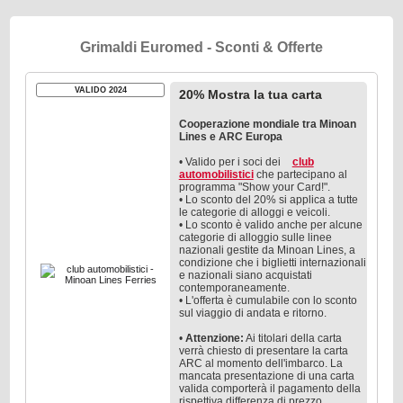
Grimaldi Euromed - Sconti & Offerte
VALIDO 2024
20% Mostra la tua carta
Cooperazione mondiale tra Minoan
Lines e ARC Europa
• Valido per i soci dei
club
automobilistici
che partecipano al
programma "Show your Card!".
• Lo sconto del 20% si applica a tutte
le categorie di alloggi e veicoli.
• Lo sconto è valido anche per alcune
categorie di alloggio sulle linee
nazionali gestite da Minoan Lines, a
condizione che i biglietti internazionali
e nazionali siano acquistati
contemporaneamente.
• L'offerta è cumulabile con lo sconto
sul viaggio di andata e ritorno.
•
Attenzione:
Ai titolari della carta
verrà chiesto di presentare la carta
ARC al momento dell'imbarco. La
mancata presentazione di una carta
valida comporterà il pagamento della
rispettiva differenza di prezzo.