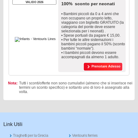
VALIDO 2026
100% sconto per neonati
• Bambini piccoli da 0 a 4 anni che
non occupano un proprio letto,
viaggiano con biglietto GRATUITO (la
categoria del ponte deve essere
selezionata per i neonati) .
• Spese portuali da pagare € 15,00.
• Per tutte le altre sistemazioni i
bambini piccoli pagano il 50% (sconto
bambini “normale”).
• I bambini piccoli devono essere
accompagnati da almeno 1 adulto.
Prenotare Adesso
Nota:
Tutti i sconti/offerte non sono cumulativi (almeno che si inserisce nei
termini un sconto specifico) e soltanto uno di loro è assegnato alla
volta.
Link Utili
Traghetti per la Grecia
Ventouris ferries