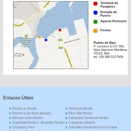
Terminal de
Pasajeros
Entrada de
Puerto
Agente Portuario
Ferries
Puerto de Bari
P. Lorusso & CO SRL
New Stazione Marittima
70122, Bari
tel: +39 080 5217609
Enlaces Útiles
Barcos a Grecia
Ventouris ferries
Barcos a las islas griegas
Blue Star ferries
Minoan Lines ferries
European Seaways ferries
Superfast Ferries - Bluestar Ferries
Camping a Bordo
Grimaldi Lines
Animales domésticos en la nave