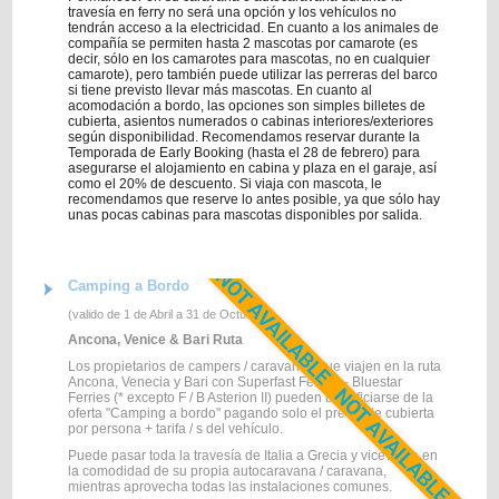
travesía en ferry no será una opción y los vehículos no
tendrán acceso a la electricidad. En cuanto a los animales de
compañía se permiten hasta 2 mascotas por camarote (es
decir, sólo en los camarotes para mascotas, no en cualquier
camarote), pero también puede utilizar las perreras del barco
si tiene previsto llevar más mascotas. En cuanto al
acomodación a bordo, las opciones son simples billetes de
cubierta, asientos numerados o cabinas interiores/exteriores
según disponibilidad. Recomendamos reservar durante la
Temporada de Early Booking (hasta el 28 de febrero) para
asegurarse el alojamiento en cabina y plaza en el garaje, así
como el 20% de descuento. Si viaja con mascota, le
recomendamos que reserve lo antes posible, ya que sólo hay
unas pocas cabinas para mascotas disponibles por salida.
Camping a Bordo
(valido de 1 de Abril a 31 de Octubre)
Ancona, Venice & Bari Ruta
Los propietarios de campers / caravanas que viajen en la ruta
Ancona, Venecia y Bari con Superfast Ferries - Bluestar
Ferries (* excepto F / B Asterion II) pueden beneficiarse de la
oferta "Camping a bordo" pagando solo el precio de cubierta
por persona + tarifa / s del vehículo.
Puede pasar toda la travesía de Italia a Grecia y viceversa en
la comodidad de su propia autocaravana / caravana,
mientras aprovecha todas las instalaciones comunes.