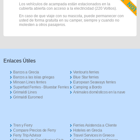
Los vehículos de acampada están estacionados en la
cubierta abierta con acceso a la electricidad (220 Voltios).
En caso de que viaje con su mascota, puede permanecer con
usted de forma gratuita en su camper, siempre y cuando no
molesten a otros pasajeros.
Enlaces Útiles
Barcos a Grecia
Ventouris ferries
Barcos a las islas griegas
Blue Star ferries
Minoan Lines ferries
European Seaways ferries
Superfast Ferries - Bluestar Ferries
Camping a Bordo
Grimaldi Lines
Animales domésticos en la nave
Grimaldi Euromed
Tren y Ferry
Ferries Asistencia a Cliente
Compare Precios de Ferry
Hoteles en Grecia
Ferry Trip Advisor
Travel Services in Greece