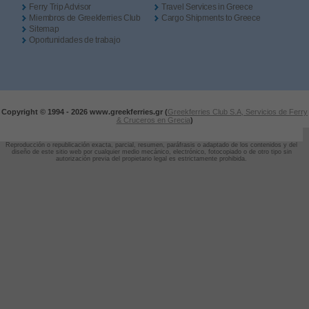
Ferry Trip Advisor
Travel Services in Greece
Miembros de Greekferries Club
Cargo Shipments to Greece
Sitemap
Oportunidades de trabajo
Copyright © 1994 -
2026 www.greekferries.gr (
Greekferries Club S.A, Servicios de Ferry
& Cruceros en Grecia
)
Reproducción o republicación exacta, parcial, resumen, paráfrasis o adaptado de los contenidos y del
diseño de este sitio web por cualquier medio mecánico, electrónico, fotocopiado o de otro tipo sin
autorización previa del propietario legal es estrictamente prohibida.