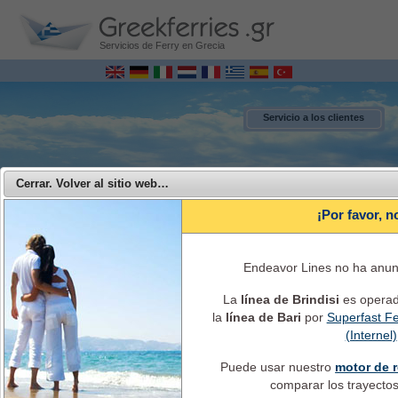
Servicios de Ferry en Grecia
Servicio a los clientes
Cerrar. Volver al sitio web…
¡Por favor, n
Endeavor Lines no ha anunc
La
línea de Brindisi
es opera
la
línea de Bari
por
Superfast Fe
MENU
(Internel)
Puede usar nuestro
motor de r
Endeavor Ferries - Viajar con Endeavor Lines de Grecia a Italia
comparar los trayectos 