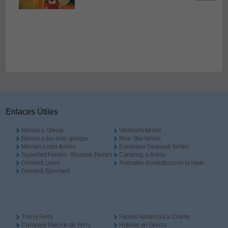
Enlaces Útiles
Barcos a Grecia
Ventouris ferries
Barcos a las islas griegas
Blue Star ferries
Minoan Lines ferries
European Seaways ferries
Superfast Ferries - Bluestar Ferries
Camping a Bordo
Grimaldi Lines
Animales domésticos en la nave
Grimaldi Euromed
Tren y Ferry
Ferries Asistencia a Cliente
Compare Precios de Ferry
Hoteles en Grecia