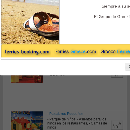
Siempre a su se
Endeavor Ferries - Entretenimiento
El Grupo de Greekf
Entretenimiento a Bordo
- Entretenimiento
- Show,
- Las Vegas,
- Casino,
-
Juegos electrónicos,
- Disco,
- Música
- Televisión
- Pasajeros Pequeños
- Parque de niños,
- Asientos para los
niños en los restaurantes,
- Camas de
niños