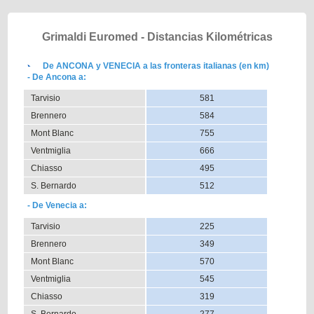
Grimaldi Euromed - Distancias Kilométricas
De ANCONA y VENECIA a las fronteras italianas (en km)
- De Ancona a:
Tarvisio
581
Brennero
584
Mont Blanc
755
Ventmiglia
666
Chiasso
495
S. Bernardo
512
- De Venecia a:
Tarvisio
225
Brennero
349
Mont Blanc
570
Ventmiglia
545
Chiasso
319