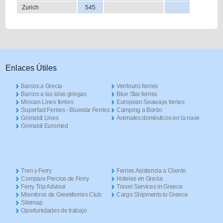
Zurich
545
Enlaces Útiles
Barcos a Grecia
Ventouris ferries
Barcos a las islas griegas
Blue Star ferries
Minoan Lines ferries
European Seaways ferries
Superfast Ferries - Bluestar Ferries
Camping a Bordo
Grimaldi Lines
Animales domésticos en la nave
Grimaldi Euromed
Tren y Ferry
Ferries Asistencia a Cliente
Compare Precios de Ferry
Hoteles en Grecia
Ferry Trip Advisor
Travel Services in Greece
Miembros de Greekferries Club
Cargo Shipments to Greece
Sitemap
Oportunidades de trabajo