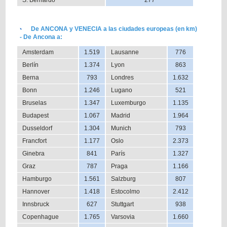
S. Bernardo
277
De ANCONA y VENECIA a las ciudades europeas (en km)
- De Ancona a:
Amsterdam
1.519
Lausanne
776
Berlín
1.374
Lyon
863
Berna
793
Londres
1.632
Bonn
1.246
Lugano
521
Bruselas
1.347
Luxemburgo
1.135
Budapest
1.067
Madrid
1.964
Dusseldorf
1.304
Munich
793
Francfort
1.177
Oslo
2.373
Ginebra
841
París
1.327
Graz
787
Praga
1.166
Hamburgo
1.561
Salzburg
807
Hannover
1.418
Estocolmo
2.412
Innsbruck
627
Stuttgart
938
Copenhague
1.765
Varsovia
1.660