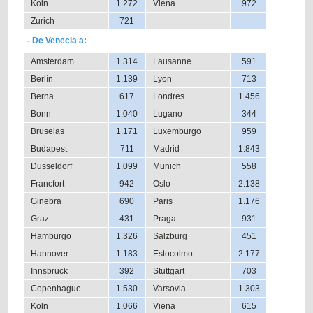
Koln
1.272
Viena
972
Zurich
721
- De Venecia a:
Amsterdam
1.314
Lausanne
591
Berlín
1.139
Lyon
713
Berna
617
Londres
1.456
Bonn
1.040
Lugano
344
Bruselas
1.171
Luxemburgo
959
Budapest
711
Madrid
1.843
Dusseldorf
1.099
Munich
558
Francfort
942
Oslo
2.138
Ginebra
690
Paris
1.176
Graz
431
Praga
931
Hamburgo
1.326
Salzburg
451
Hannover
1.183
Estocolmo
2.177
Innsbruck
392
Stuttgart
703
Copenhague
1.530
Varsovia
1.303
Koln
1.066
Viena
615