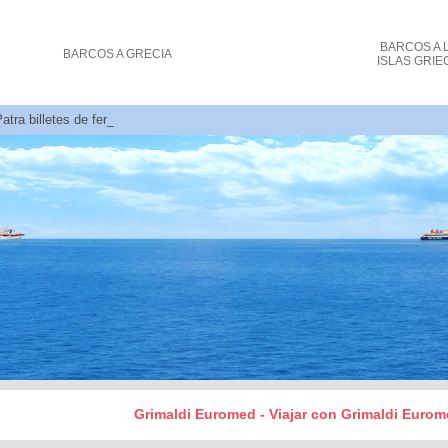
BARCOS
A 
BARCOS
A GRECIA
ISLAS GRIE
tra billetes de ferry costo y reservas
Grimaldi Euromed - Viajar con Grimaldi Eurome