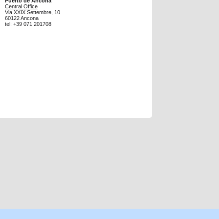
Puerto de Ancona
Central Office
Via XXIX Settembre, 10
60122 Ancona
tel: +39 071 201708