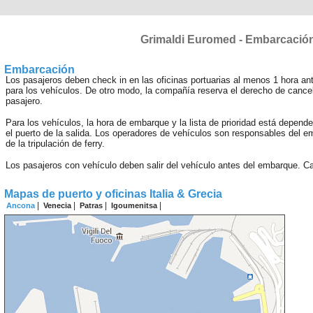
Grimaldi Euromed - Embarcació
Embarcación
Los pasajeros deben check in en las oficinas portuarias al menos 1 hora ant
para los vehículos. De otro modo, la compañía reserva el derecho de cancel
pasajero.
Para los vehículos, la hora de embarque y la lista de prioridad está depende 
el puerto de la salida. Los operadores de vehículos son responsables del e
de la tripulación de ferry.
Los pasajeros con vehículo deben salir del vehículo antes del embarque. Cat
Mapas de puerto y oficinas Italia & Grecia
|
|
|
|
Ancona
Venecia
Patras
Igoumenitsa