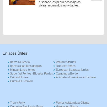
diseñado los pequeños viajeros
vivirán momentos inolvidables.
Enlaces Útiles
Barcos a Grecia
Ventouris ferries
Barcos a las islas griegas
Blue Star ferries
Minoan Lines ferries
European Seaways ferries
Superfast Ferries - Bluestar Ferries
Camping a Bordo
Grimaldi Lines
Animales domésticos en la nave
Grimaldi Euromed
Tren y Ferry
Ferries Asistencia a Cliente
Compare Precios de Ferry
Hoteles en Grecia