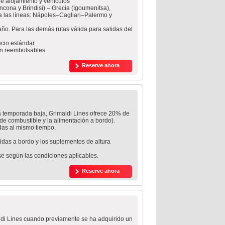
de alojamiento y vehículos
(Ancona y Brindisi) – Grecia (Igoumenitsa),
ra las líneas: Nápoles–Cagliari–Palermo y
l año. Para las demás rutas válida para salidas del
ecio estándar
son reembolsables.
Reserve ahora
la temporada baja, Grimaldi Lines ofrece 20% de
 de combustible y la alimentación a bordo).
adas al mismo tiempo.
omidas a bordo y los suplementos de altura
se según las condiciones aplicables.
Reserve ahora
aldi Lines cuando previamente se ha adquirido un