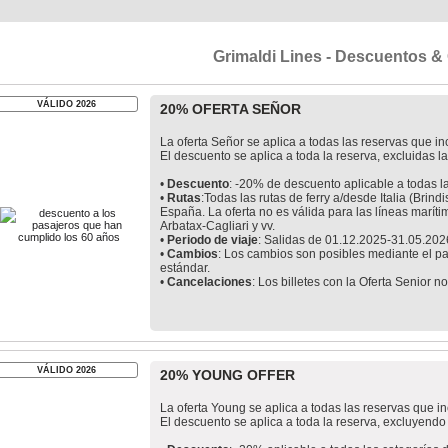
Grimaldi Lines - Descuentos & 
VÁLIDO 2026
20% OFERTA SEÑOR
La oferta Señor se aplica a todas las reservas que 
El descuento se aplica a toda la reserva, excluidas las
•
Descuento
: -20% de descuento aplicable a todas l
•
Rutas
:Todas las rutas de ferry a/desde Italia (Brind
España. La oferta no es válida para las líneas marít
Arbatax-Cagliari y vv.
•
Periodo de viaje
: Salidas de 01.12.2025-31.05.202
•
Cambios
: Los cambios son posibles mediante el pag
estándar.
•
Cancelaciones
: Los billetes con la Oferta Senior 
VÁLIDO 2026
20% YOUNG OFFER
La oferta Young se aplica a todas las reservas que 
El descuento se aplica a toda la reserva, excluyendo t