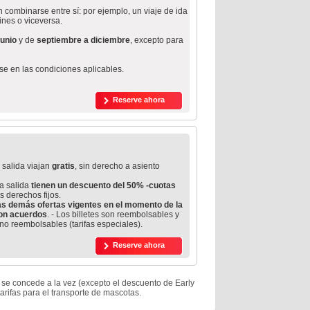
n combinarse entre sí: por ejemplo, un viaje de ida
ines o viceversa.
junio
y de
septiembre a diciembre
, excepto para
rse en las condiciones aplicables.
Reserve ahora
 salida viajan
gratis
, sin derecho a asiento
a salida
tienen un descuento del 50% -cuotas
s derechos fijos.
as demás ofertas vigentes en el momento de la
con acuerdos
. - Los billetes son reembolsables y
o reembolsables (tarifas especiales).
Reserve ahora
) se concede a la vez (excepto el descuento de Early
arifas para el transporte de mascotas.