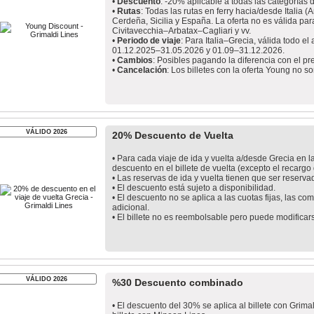
•
Descuento
: -20% aplicable a todas las categorías 
•
Rutas
: Todas las rutas en ferry hacia/desde Italia 
Cerdeña, Sicilia y España. La oferta no es válida pa
Civitavecchia–Arbatax–Cagliari y vv.
•
Periodo de viaje
: Para Italia–Grecia, válida todo e
01.12.2025–31.05.2026 y 01.09–31.12.2026.
•
Cambios
: Posibles pagando la diferencia con el pr
•
Cancelación
: Los billetes con la oferta Young no 
VÁLIDO 2026
20% Descuento de Vuelta
• Para cada viaje de ida y vuelta a/desde Grecia en 
descuento en el billete de vuelta (excepto el recargo
• Las reservas de ida y vuelta tienen que ser reserv
• El descuento está sujeto a disponibilidad.
• El descuento no se aplica a las cuotas fijas, las c
adicional.
• El billete no es reembolsable pero puede modificar
VÁLIDO 2026
%30 Descuento combinado
• El descuento del 30% se aplica al billete con Grim