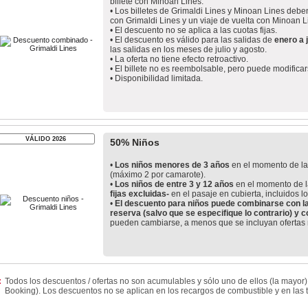
billete con Minoan Lines.
• Los billetes de Grimaldi Lines y Minoan Lines debe
con Grimaldi Lines y un viaje de vuelta con Minoan L
• El descuento no se aplica a las cuotas fijas.
• El descuento es válido para las salidas de
enero a 
las salidas en los meses de julio y agosto.
• La oferta no tiene efecto retroactivo.
• El billete no es reembolsable, pero puede modifica
• Disponibilidad limitada.
VÁLIDO 2026
50% Niños
•
Los niños menores de 3 años
en el momento de la
(máximo 2 por camarote).
•
Los niños de entre 3 y 12 años
en el momento de l
fijas excluidas-
en el pasaje en cubierta, incluidos lo
•
El descuento para niños puede combinarse con l
reserva (salvo que se especifique lo contrario) y 
pueden cambiarse, a menos que se incluyan ofertas n
:
Todos los descuentos / ofertas no son acumulables y sólo uno de ellos (la mayor
Booking). Los descuentos no se aplican en los recargos de combustible y en las t